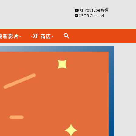
XF YouTube 頻道
XF TG Channel
最新影片-
-XF 商店-
search