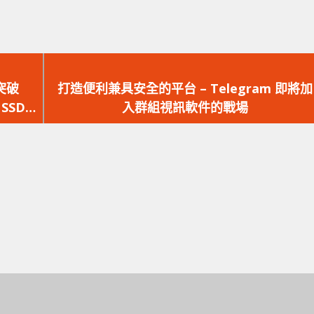
下
一
突破
打造便利兼具安全的平台 – Telegram 即將加
篇
 SSD
入群組視訊軟件的戰場
文
章：