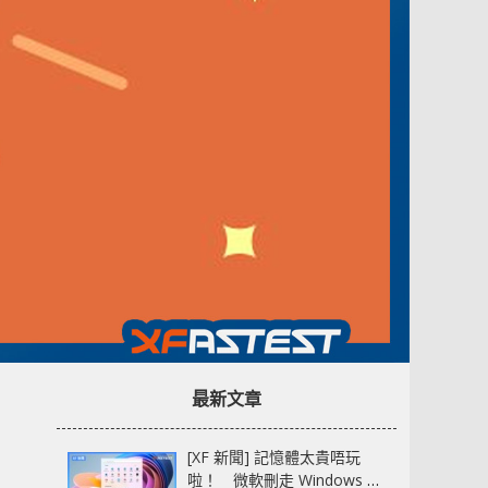
最新文章
[XF 新聞] 記憶體太貴唔玩
啦！ 微軟刪走 Windows 11