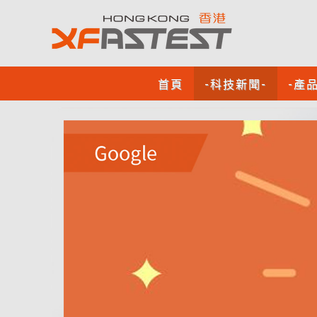
首頁
-科技新聞-
-產