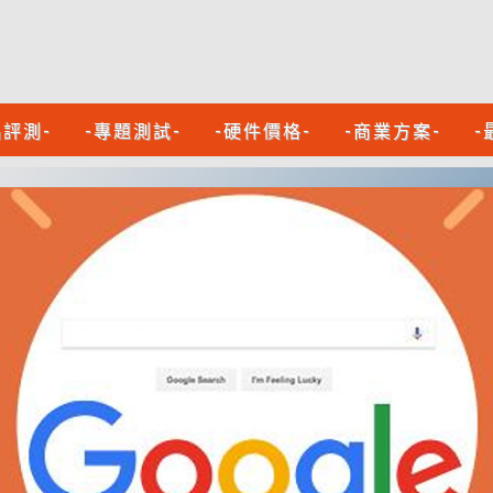
品評測-
-專題測試-
-硬件價格-
-商業方案-
-