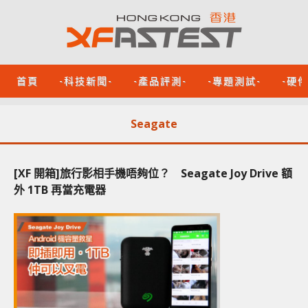
首頁
-科技新聞-
-產品評測-
-專題測試-
-硬
Seagate
[XF 開箱]旅行影相手機唔夠位？ Seagate Joy Drive 額
外 1TB 再當充電器