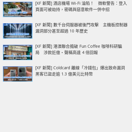
[XF 新聞] 酒店機場 Wi-Fi 淪陷！ 微軟警告：登入
頁面可被劫持，密碼與惡意軟件一併中招
[XF 新聞] 數千台伺服器被後門攻擊 主機板控制器
漏洞部分甚至超過 10 年歷史
[XF 新聞] 港澳聯合搗破 Fun Coffee 咖啡科研騙
局 涉款近億‧聲稱高達 4 倍回報
[XF 新聞] Coldcard 離線「冷錢包」爆出致命漏洞
黑客已盜走逾 1.3 億美元比特幣