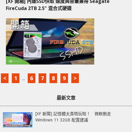
[XF 開箱] 內建SSD快取 速度與容量兼得 Seagate
FireCuda 2TB 2.5" 混合式硬碟
<
1
...
6
7
8
9
>
最新文章
[XF 新聞] 記憶體太貴唔玩啦！ 微軟刪走
Windows 11 32GB 配置建議