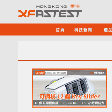
首頁
-科技新聞-
-產