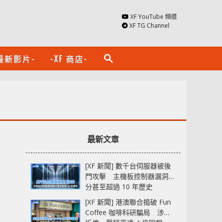
XF YouTube 頻道
XF TG Channel
最新影片-
-XF 商店-
search
最新文章
[XF 新聞] 數千台伺服器被後
門攻擊 主機板控制器漏洞部
分甚至超過 10 年歷史
[XF 新聞] 港澳聯合搗破 Fun
Coffee 咖啡科研騙局 涉款