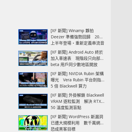
[XF 新聞] Winamp 夥拍
Deezer 準備強勢回歸 2027
上半年登場‧重新定義串流音
樂播放器
[XF 新聞] Android Auto 終於
加入車速表 現階段只向部分
beta 用戶同少數地區開放
[XF 新聞] NVIDIA Rubin 架構
曝光 Vera Rubin 平台劍指
5 倍 Blackwell 算力
[XF 新聞] 外掛解鎖 Blackwell
VRAM 逐粒監測 解決 RTX
50 溫度監測盲點
[XF 新聞] WordPress 新漏洞
已遭大規模利用 數千萬網站
恐成黑客目標