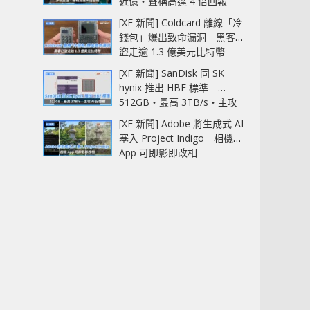
近億‧聲稱高達 4 倍回報
[XF 新聞] Coldcard 離線「冷
錢包」爆出致命漏洞 黑客已
盜走逾 1.3 億美元比特幣
[XF 新聞] SanDisk 同 SK
hynix 推出 HBF 標準
512GB‧最高 3TB/s‧主攻
AI 記憶體
[XF 新聞] Adobe 將生成式 AI
塞入 Project Indigo 相機
App 可即影即改相