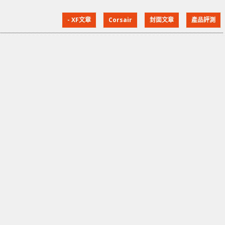
鍵，配搭高達 33,000 DPI 能滿足用家不同應用環境需
- XF文章
Corsair
封面文章
產品評測
要，加上長達 150 小時的續航力，為需要精度與多功能
性的玩家而設計。 可移動 Key Slider 面板 Corsair
Scimitar Elite Wireless