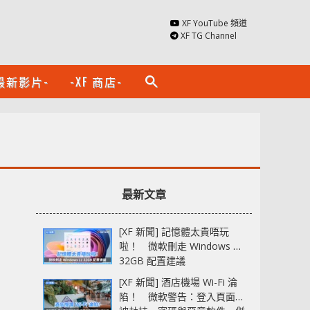
XF YouTube 頻道
XF TG Channel
最新影片-
-XF 商店-
search
最新文章
[XF 新聞] 記憶體太貴唔玩
啦！ 微軟刪走 Windows 11
32GB 配置建議
[XF 新聞] 酒店機場 Wi-Fi 淪
陷！ 微軟警告：登入頁面可