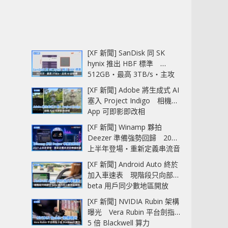
[XF 新聞] SanDisk 同 SK
hynix 推出 HBF 標準
512GB‧最高 3TB/s‧主攻
AI 記憶體
[XF 新聞] Adobe 將生成式 AI
塞入 Project Indigo 相機
App 可即影即改相
[XF 新聞] Winamp 夥拍
Deezer 準備強勢回歸 2027
上半年登場‧重新定義串流音
樂播放器
[XF 新聞] Android Auto 終於
加入車速表 現階段只向部分
beta 用戶同少數地區開放
[XF 新聞] NVIDIA Rubin 架構
曝光 Vera Rubin 平台劍指
5 倍 Blackwell 算力