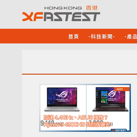
首頁
-科技新聞-
-產