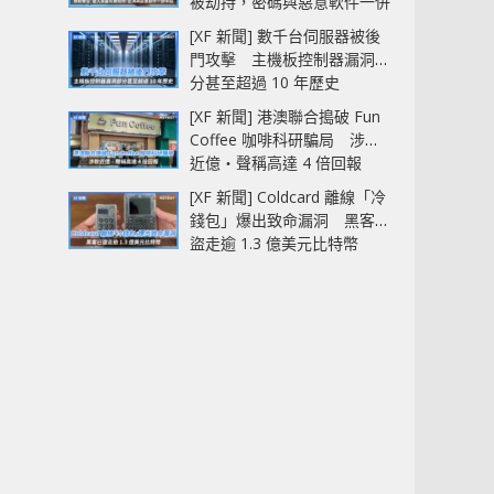
被劫持，密碼與惡意軟件一併
中招
[XF 新聞] 數千台伺服器被後
門攻擊 主機板控制器漏洞部
分甚至超過 10 年歷史
[XF 新聞] 港澳聯合搗破 Fun
Coffee 咖啡科研騙局 涉款
近億‧聲稱高達 4 倍回報
[XF 新聞] Coldcard 離線「冷
錢包」爆出致命漏洞 黑客已
盜走逾 1.3 億美元比特幣