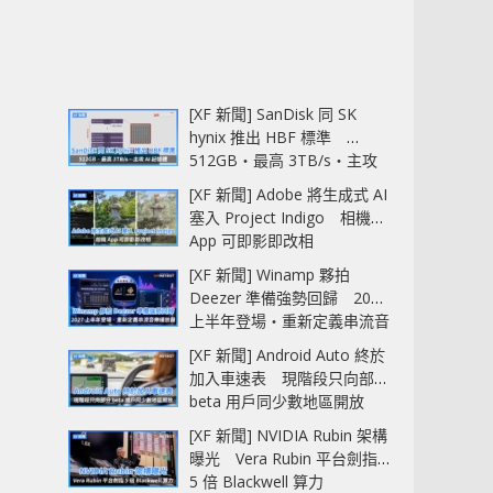
[XF 新聞] SanDisk 同 SK
hynix 推出 HBF 標準
512GB‧最高 3TB/s‧主攻
AI 記憶體
[XF 新聞] Adobe 將生成式 AI
塞入 Project Indigo 相機
App 可即影即改相
[XF 新聞] Winamp 夥拍
Deezer 準備強勢回歸 2027
上半年登場‧重新定義串流音
樂播放器
[XF 新聞] Android Auto 終於
加入車速表 現階段只向部分
beta 用戶同少數地區開放
[XF 新聞] NVIDIA Rubin 架構
曝光 Vera Rubin 平台劍指
5 倍 Blackwell 算力