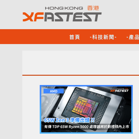
首頁
-科技新聞-
-產