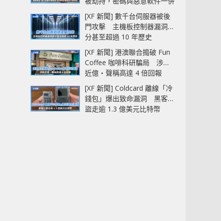
被劫持，密碼與惡意軟件一併
中招
[XF 新聞] 數千台伺服器被後
門攻擊 主機板控制器漏洞部
分甚至超過 10 年歷史
[XF 新聞] 港澳聯合搗破 Fun
Coffee 咖啡科研騙局 涉款
近億‧聲稱高達 4 倍回報
[XF 新聞] Coldcard 離線「冷
錢包」爆出致命漏洞 黑客已
盜走逾 1.3 億美元比特幣