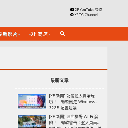
XF YouTube 頻道
XF TG Channel
最新影片-
-XF 商店-
search
最新文章
[XF 新聞] 記憶體太貴唔玩
啦！ 微軟刪走 Windows 11
32GB 配置建議
[XF 新聞] 酒店機場 Wi-Fi 淪
陷！ 微軟警告：登入頁面可