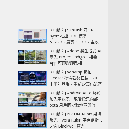
[XF 新聞] SanDisk 同 SK
hynix 推出 HBF 標準
512GB‧最高 3TB/s‧主攻
AI 記憶體
[XF 新聞] Adobe 將生成式 AI
塞入 Project Indigo 相機
App 可即影即改相
[XF 新聞] Winamp 夥拍
Deezer 準備強勢回歸 2027
上半年登場‧重新定義串流音
樂播放器
[XF 新聞] Android Auto 終於
加入車速表 現階段只向部分
beta 用戶同少數地區開放
[XF 新聞] NVIDIA Rubin 架構
曝光 Vera Rubin 平台劍指
5 倍 Blackwell 算力