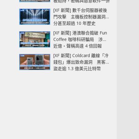
被劫持，密碼與惡意軟件一併
中招
[XF 新聞] 數千台伺服器被後
門攻擊 主機板控制器漏洞部
分甚至超過 10 年歷史
[XF 新聞] 港澳聯合搗破 Fun
Coffee 咖啡科研騙局 涉款
近億‧聲稱高達 4 倍回報
[XF 新聞] Coldcard 離線「冷
錢包」爆出致命漏洞 黑客已
盜走逾 1.3 億美元比特幣