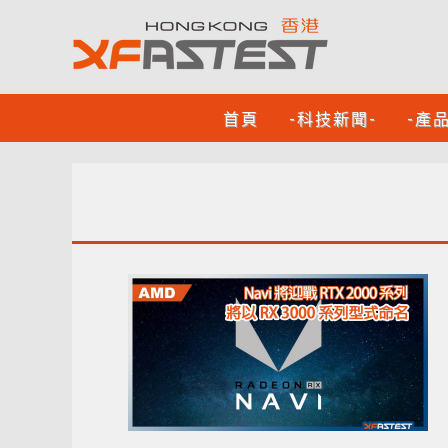
首頁
-科技新聞-
-產