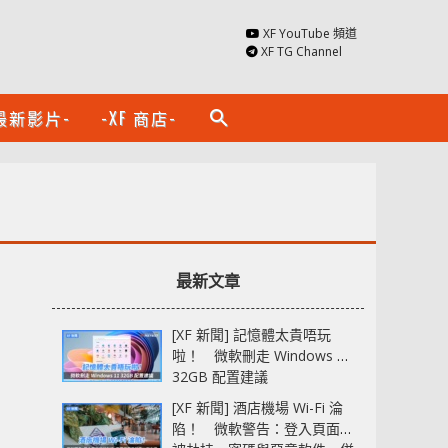
XF YouTube 頻道
XF TG Channel
最新影片-
-XF 商店-
search
最新文章
[XF 新聞] 記憶體太貴唔玩
啦！ 微軟刪走 Windows 11
32GB 配置建議
[XF 新聞] 酒店機場 Wi-Fi 淪
陷！ 微軟警告：登入頁面可