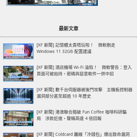
最新文章
[XF 新聞] 記憶體太貴唔玩啦！ 微軟刪走
Windows 11 32GB 配置建議
[XF 新聞] 酒店機場 Wi-Fi 淪陷！ 微軟警告：登入
頁面可被劫持，密碼與惡意軟件一併中招
[XF 新聞] 數千台伺服器被後門攻擊 主機板控制器
漏洞部分甚至超過 10 年歷史
[XF 新聞] 港澳聯合搗破 Fun Coffee 咖啡科研騙
局 涉款近億‧聲稱高達 4 倍回報
[XF 新聞] Coldcard 離線「冷錢包」爆出致命漏洞