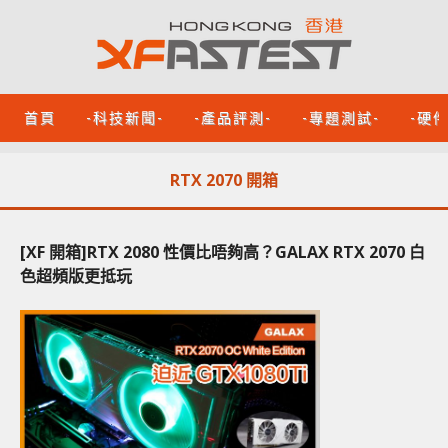
首頁
-科技新聞-
-產品評測-
-專題測試-
-硬
RTX 2070 開箱
[XF 開箱]RTX 2080 性價比唔夠高？GALAX RTX 2070 白
色超頻版更抵玩