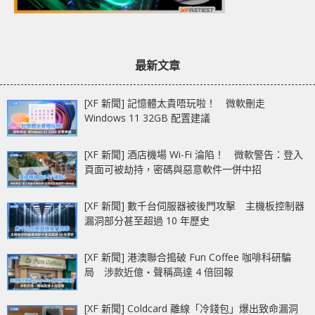
最新文章
[XF 新聞] 記憶體太貴唔玩啦！ 微軟刪走
Windows 11 32GB 配置建議
[XF 新聞] 酒店機場 Wi-Fi 淪陷！ 微軟警告：登入
頁面可被劫持，密碼與惡意軟件一併中招
[XF 新聞] 數千台伺服器被後門攻擊 主機板控制器
漏洞部分甚至超過 10 年歷史
[XF 新聞] 港澳聯合搗破 Fun Coffee 咖啡科研騙
局 涉款近億‧聲稱高達 4 倍回報
[XF 新聞] Coldcard 離線「冷錢包」爆出致命漏洞