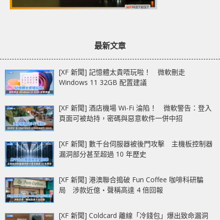
最新文章
[XF 新聞] 記憶體太貴唔玩啦！ 微軟刪走
Windows 11 32GB 配置建議
[XF 新聞] 酒店機場 Wi-Fi 淪陷！ 微軟警告：登入
頁面可被劫持，密碼與惡意軟件一併中招
[XF 新聞] 數千台伺服器被後門攻擊 主機板控制器
漏洞部分甚至超過 10 年歷史
[XF 新聞] 港澳聯合搗破 Fun Coffee 咖啡科研騙
局 涉款近億‧聲稱高達 4 倍回報
[XF 新聞] Coldcard 離線「冷錢包」爆出致命漏洞