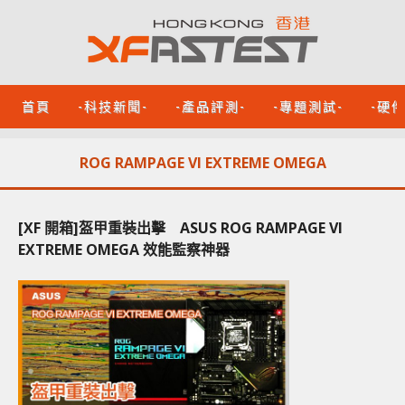
首頁
-科技新聞-
-產品評測-
-專題測試-
-硬
ROG RAMPAGE VI EXTREME OMEGA
[XF 開箱]盔甲重裝出擊 ASUS ROG RAMPAGE VI
EXTREME OMEGA 效能監察神器