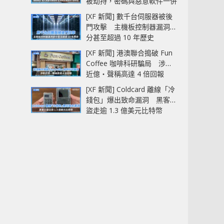
被劫持，密碼與惡意軟件一併
中招
[XF 新聞] 數千台伺服器被後
門攻擊 主機板控制器漏洞部
分甚至超過 10 年歷史
[XF 新聞] 港澳聯合搗破 Fun
Coffee 咖啡科研騙局 涉款
近億‧聲稱高達 4 倍回報
[XF 新聞] Coldcard 離線「冷
錢包」爆出致命漏洞 黑客已
盜走逾 1.3 億美元比特幣