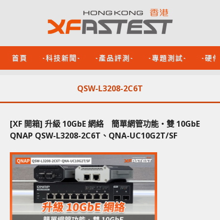
首頁
-科技新聞-
-產品評測-
-專題測試-
-硬
QSW-L3208-2C6T
[XF 開箱] 升級 10GbE 網絡 簡單網管功能‧雙 10GbE
QNAP QSW-L3208-2C6T、QNA-UC10G2T/SF