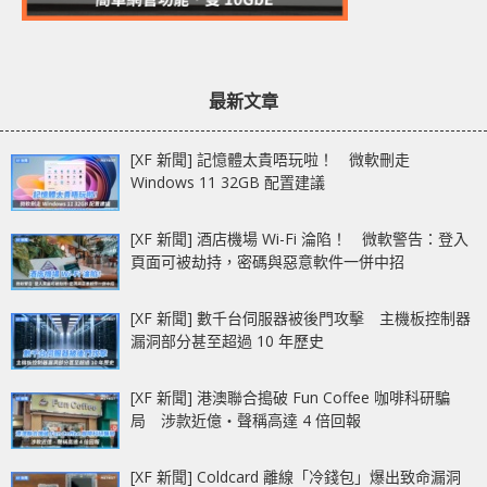
最新文章
[XF 新聞] 記憶體太貴唔玩啦！ 微軟刪走
Windows 11 32GB 配置建議
[XF 新聞] 酒店機場 Wi-Fi 淪陷！ 微軟警告：登入
頁面可被劫持，密碼與惡意軟件一併中招
[XF 新聞] 數千台伺服器被後門攻擊 主機板控制器
漏洞部分甚至超過 10 年歷史
[XF 新聞] 港澳聯合搗破 Fun Coffee 咖啡科研騙
局 涉款近億‧聲稱高達 4 倍回報
[XF 新聞] Coldcard 離線「冷錢包」爆出致命漏洞