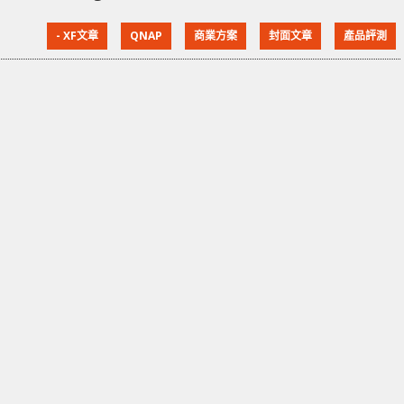
的網絡管理和無縫數據傳輸。這款 Switch 以高性能、
- XF文章
QNAP
商業方案
封面文章
產品評測
易操作和經濟實惠的特性，解決不同應用場景的挑戰。
除此之外，針對電腦及手提電腦升級 10GbE 網絡的需
要，QNAP 亦推出 QNA-UC10G2T 和 QNA-
UC10G2SF，透過 USB 4 或 Thun