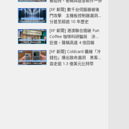
被劫持，密碼與惡意軟件一併
中招
[XF 新聞] 數千台伺服器被後
門攻擊 主機板控制器漏洞部
分甚至超過 10 年歷史
[XF 新聞] 港澳聯合搗破 Fun
Coffee 咖啡科研騙局 涉款
近億‧聲稱高達 4 倍回報
[XF 新聞] Coldcard 離線「冷
錢包」爆出致命漏洞 黑客已
盜走逾 1.3 億美元比特幣