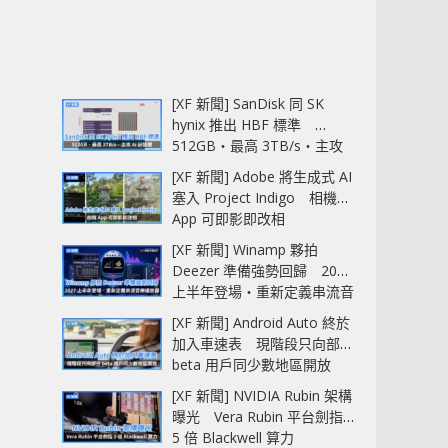
[XF 新聞] SanDisk 同 SK
hynix 推出 HBF 標準
512GB‧最高 3TB/s‧主攻
AI 記憶體
[XF 新聞] Adobe 將生成式 AI
塞入 Project Indigo 相機
App 可即影即改相
[XF 新聞] Winamp 夥拍
Deezer 準備強勢回歸 2027
上半年登場‧重新定義串流音
樂播放器
[XF 新聞] Android Auto 終於
加入車速表 現階段只向部分
beta 用戶同少數地區開放
[XF 新聞] NVIDIA Rubin 架構
曝光 Vera Rubin 平台劍指
5 倍 Blackwell 算力