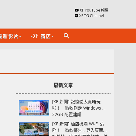
XF YouTube 頻道
XF TG Channel
最新影片-
-XF 商店-
search
最新文章
[XF 新聞] 記憶體太貴唔玩
啦！ 微軟刪走 Windows 11
32GB 配置建議
[XF 新聞] 酒店機場 Wi-Fi 淪
陷！ 微軟警告：登入頁面可