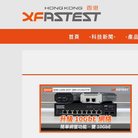
首頁
-科技新聞-
-產