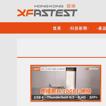
首頁
-科技新聞-
-產