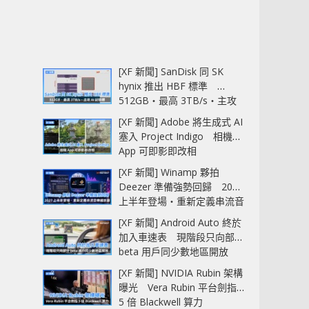
[XF 新聞] SanDisk 同 SK
hynix 推出 HBF 標準
512GB‧最高 3TB/s‧主攻
AI 記憶體
[XF 新聞] Adobe 將生成式 AI
塞入 Project Indigo 相機
App 可即影即改相
[XF 新聞] Winamp 夥拍
Deezer 準備強勢回歸 2027
上半年登場‧重新定義串流音
樂播放器
[XF 新聞] Android Auto 終於
加入車速表 現階段只向部分
beta 用戶同少數地區開放
[XF 新聞] NVIDIA Rubin 架構
曝光 Vera Rubin 平台劍指
5 倍 Blackwell 算力