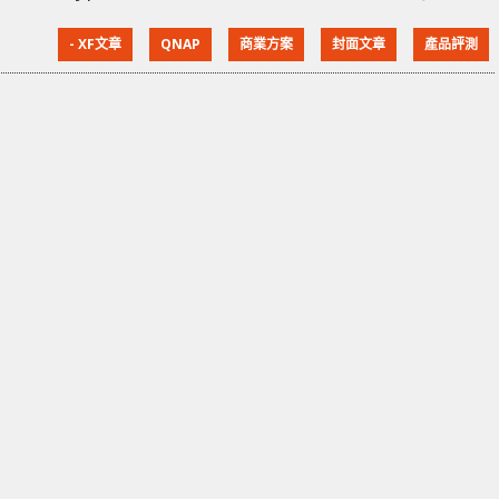
SFP+ 網路轉換器，讓用家只需透過電腦上的 USB 4
- XF文章
QNAP
商業方案
封面文章
產品評測
Type-C 或 Thunderbolt 4/3 介面，即可支援 10GbE 網
絡。 擁有高便攜性 QNAP QNA-UC10G1T/QNA-
UC10G1SF 採用無風扇設計，運