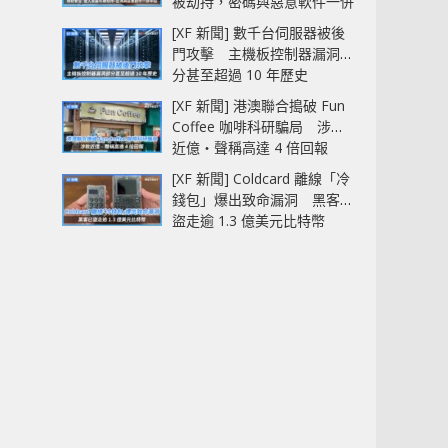
被劫持，密碼與惡意軟件一併
中招
[XF 新聞] 數千台伺服器被後
門攻擊 主機板控制器漏洞部
分甚至超過 10 年歷史
[XF 新聞] 港澳聯合搗破 Fun
Coffee 咖啡科研騙局 涉款
近億‧聲稱高達 4 倍回報
[XF 新聞] Coldcard 離線「冷
錢包」爆出致命漏洞 黑客已
盜走逾 1.3 億美元比特幣