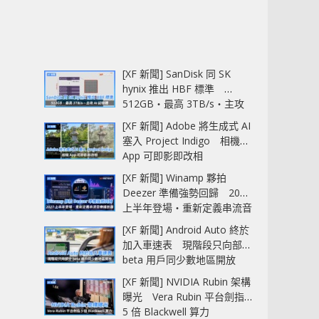
[XF 新聞] SanDisk 同 SK
hynix 推出 HBF 標準
512GB‧最高 3TB/s‧主攻
AI 記憶體
[XF 新聞] Adobe 將生成式 AI
塞入 Project Indigo 相機
App 可即影即改相
[XF 新聞] Winamp 夥拍
Deezer 準備強勢回歸 2027
上半年登場‧重新定義串流音
樂播放器
[XF 新聞] Android Auto 終於
加入車速表 現階段只向部分
beta 用戶同少數地區開放
[XF 新聞] NVIDIA Rubin 架構
曝光 Vera Rubin 平台劍指
5 倍 Blackwell 算力