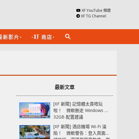
XF YouTube 頻道
XF TG Channel
最新影片-
-XF 商店-
search
最新文章
[XF 新聞] 記憶體太貴唔玩
啦！ 微軟刪走 Windows 11
32GB 配置建議
[XF 新聞] 酒店機場 Wi-Fi 淪
陷！ 微軟警告：登入頁面可