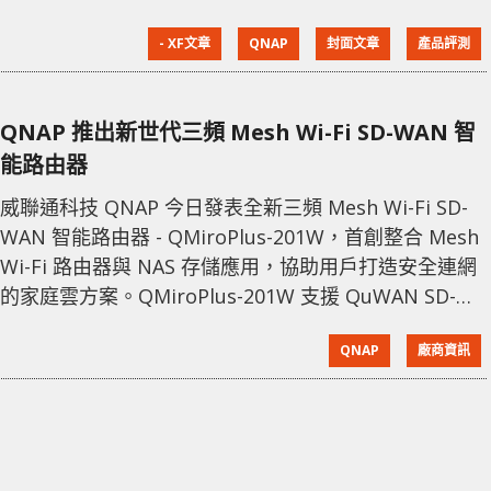
的網絡功能，方便隨時隨地能夠存取或與其他人分享檔
- XF文章
QNAP
封面文章
產品評測
案。今次介紹的 QNAP QMiroPlus-201W 除了是一款
2-Bay NAS 之外，更同時結合了早前介紹過的 QMiro-
201W 功能，結合成為同時一款擁有三頻 Mesh 功能的
QNAP 推出新世代三頻 Mesh Wi-Fi SD-WAN 智
NAS 產品。 2-Bay N
能路由器
威聯通科技 QNAP 今日發表全新三頻 Mesh Wi-Fi SD-
WAN 智能路由器 - QMiroPlus-201W，首創整合 Mesh
Wi-Fi 路由器與 NAS 存儲應用，協助用戶打造安全連網
的家庭雲方案。QMiroPlus-201W 支援 QuWAN SD-
WAN 雲端部署，並採用零信任 (Zero Trust) 的產品安
QNAP
廠商資訊
全概念，提供遠距 VPN 連線與連網安全防護，打造前所
未見簡單的居家網路、檔案儲存與遠距工作體驗。 威聯
通產品經理廖宜岑表示：「QMiroPlus-2