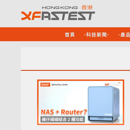
首頁
-科技新聞-
-產