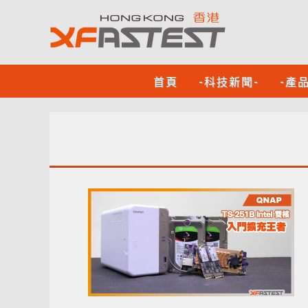
首頁
-科技新聞-
-產