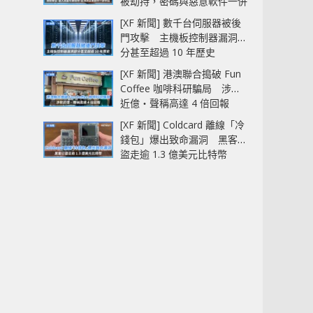
被劫持，密碼與惡意軟件一併
中招
[XF 新聞] 數千台伺服器被後
門攻擊 主機板控制器漏洞部
分甚至超過 10 年歷史
[XF 新聞] 港澳聯合搗破 Fun
Coffee 咖啡科研騙局 涉款
近億‧聲稱高達 4 倍回報
[XF 新聞] Coldcard 離線「冷
錢包」爆出致命漏洞 黑客已
盜走逾 1.3 億美元比特幣