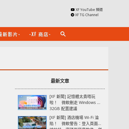
XF YouTube 頻道
XF TG Channel
最新影片-
-XF 商店-
search
最新文章
[XF 新聞] 記憶體太貴唔玩
啦！ 微軟刪走 Windows 11
32GB 配置建議
[XF 新聞] 酒店機場 Wi-Fi 淪
陷！ 微軟警告：登入頁面可