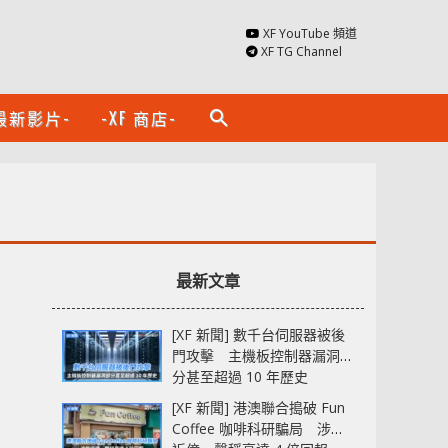
XF YouTube 頻道
XF TG Channel
最新影片-
-XF 商店-
search
最新文章
[XF 新聞] 數千台伺服器被後
門攻擊 主機板控制器漏洞部
分甚至超過 10 年歷史
[XF 新聞] 港澳聯合搗破 Fun
Coffee 咖啡科研騙局 涉款