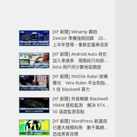
[XF 新聞] Winamp 夥拍
Deezer 準備強勢回歸 2027
上半年登場‧重新定義串流音
樂播放器
[XF 新聞] Android Auto 終於
加入車速表 現階段只向部分
beta 用戶同少數地區開放
[XF 新聞] NVIDIA Rubin 架構
曝光 Vera Rubin 平台劍指
5 倍 Blackwell 算力
[XF 新聞] 外掛解鎖 Blackwell
VRAM 逐粒監測 解決 RTX
50 溫度監測盲點
[XF 新聞] WordPress 新漏洞
已遭大規模利用 數千萬網站
恐成黑客目標