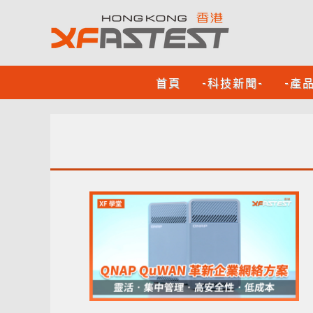
首頁
-科技新聞-
-產