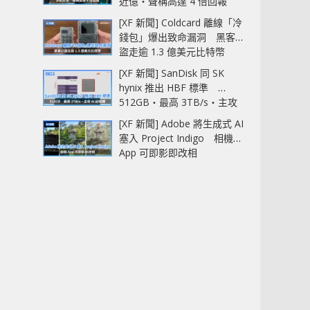
近億‧聲稱高達 4 倍回報
[XF 新聞] Coldcard 離線「冷
錢包」爆出致命漏洞 黑客已
盜走逾 1.3 億美元比特幣
[XF 新聞] SanDisk 同 SK
hynix 推出 HBF 標準
512GB‧最高 3TB/s‧主攻
AI 記憶體
[XF 新聞] Adobe 將生成式 AI
塞入 Project Indigo 相機
App 可即影即改相