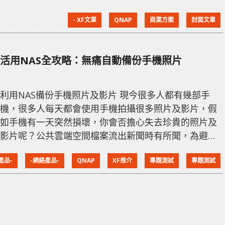
算是一般家庭用家，只要透過自動上存功能，就可以把
- XF文章
QNAP
商業方案
封面文章
相片和影片備份至 NAS，就算手機萬一出現任何問題或
意外損壞甚至被盜，都能保存各種珍貴回憶。 自動備
份相片/影片 對於部份用家，其實他們以往就算沒有使用
活用NAS全攻略：無痛自動備份手機照片
NAS，都會把手機內的相片、影片及重要資料，以手動
方式備份至電腦，最
利用NAS備份手機照片及影片 現今很多人都有幾部手
機，很多人每天都會使用手機拍攝很多照片及影片，假
如手機有一天突然損壞，你會否擔心失去珍貴的照片及
影片呢？公共雲端空間檔案流出新聞時有所聞，為避免
個人私密照片及影片流出，很多人都不想把檔案備份到
產品-
-網絡產品-
QNAP
XF推介
專題測試
專題測試
公共雲端空間，因此，餘下的方法也只有自行備份到電
腦、外置硬碟或 NAS 等等。針對這個問題，軟體發展得
比較成熟的 NAS 廠商都提供了手機備份方案，讓用家的
電話上照片及影片的可以自動備份到 NAS。而備份到
NAS 後，還可以利用 NAS 上的功能，例如是