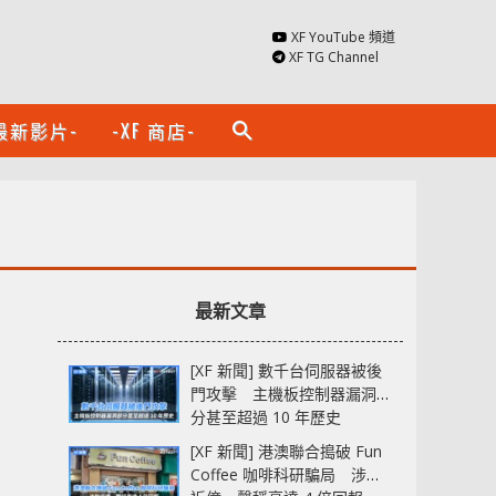
XF YouTube 頻道
XF TG Channel
最新影片-
-XF 商店-
search
最新文章
[XF 新聞] 數千台伺服器被後
門攻擊 主機板控制器漏洞部
分甚至超過 10 年歷史
[XF 新聞] 港澳聯合搗破 Fun
Coffee 咖啡科研騙局 涉款