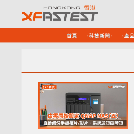
首頁
-科技新聞-
-產