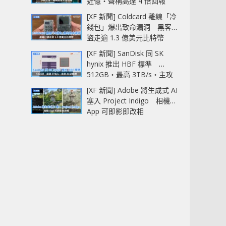
近億‧聲稱高達 4 倍回報
[XF 新聞] Coldcard 離線「冷
錢包」爆出致命漏洞 黑客已
盜走逾 1.3 億美元比特幣
[XF 新聞] SanDisk 同 SK
hynix 推出 HBF 標準
512GB‧最高 3TB/s‧主攻
AI 記憶體
[XF 新聞] Adobe 將生成式 AI
塞入 Project Indigo 相機
App 可即影即改相