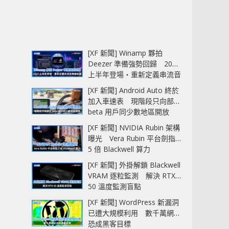
[XF 新聞] Winamp 夥拍
Deezer 準備強勢回歸 2027
上半年登場‧重新定義串流音
樂播放器
[XF 新聞] Android Auto 終於
加入車速表 現階段只向部分
beta 用戶同少數地區開放
[XF 新聞] NVIDIA Rubin 架構
曝光 Vera Rubin 平台劍指
5 倍 Blackwell 算力
[XF 新聞] 外掛解鎖 Blackwell
VRAM 逐粒監測 解決 RTX
50 溫度監測盲點
[XF 新聞] WordPress 新漏洞
已遭大規模利用 數千萬網站
恐成黑客目標