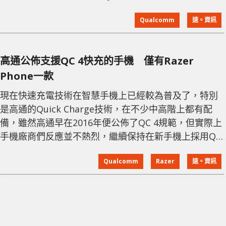
的 Adreno 680，也是旗下最強 GPU。Snapdragon
Qualcomm
速。資訊
8cx 計算平台現已向客戶發出樣版，搭載此平台的商用
設備預計將在 2019 Q3 開始出貨。 Kryo 495 CPU 加大
了快取，支持以更快的速度進行
高通公佈支援QC 4快充的手機 僅有Razer
Phone一款
現在快速充電技術在智慧手機上已經較為普及了，特別
是高通的Quick Charge技術，在不少中高階上都有配
備，雖然高通早在2016年便公佈了QC 4規範，但實際上
手機廠商們反應並不熱烈，繼續保持在新手機上採用QC
3.0，近日高通公佈了一份支持QC 4的手機表單中，僅有
Qualcomm
Razer
速。資訊
Razer Phone一款。 外媒Android Police發現了這件有
趣的事情，其實中興子品牌努比亞在2016年推出過支援
QC 4的Z17手機，但不知什麼原因，並沒有在這份表單
上，可能因為與它標配的充電頭並非是QC 4/4+