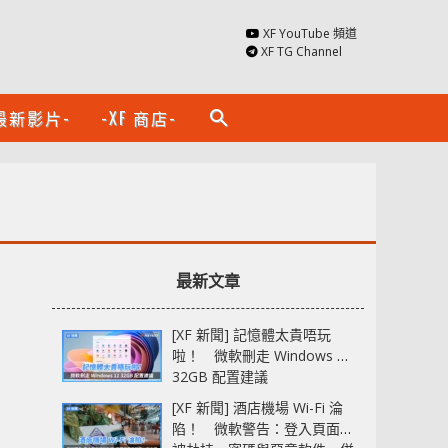
XF YouTube 頻道
XF TG Channel
最新影片-
-XF 商店-
search
最新文章
[XF 新聞] 記憶體太貴唔玩
啦！ 微軟刪走 Windows 11
32GB 配置建議
[XF 新聞] 酒店機場 Wi-Fi 淪
陷！ 微軟警告：登入頁面可