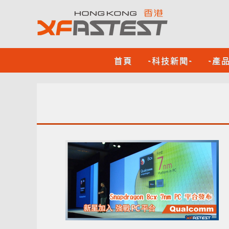
首頁
-科技新聞-
-產