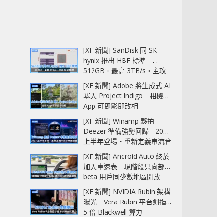
[XF 新聞] SanDisk 同 SK
hynix 推出 HBF 標準
512GB‧最高 3TB/s‧主攻
AI 記憶體
[XF 新聞] Adobe 將生成式 AI
塞入 Project Indigo 相機
App 可即影即改相
[XF 新聞] Winamp 夥拍
Deezer 準備強勢回歸 2027
上半年登場‧重新定義串流音
樂播放器
[XF 新聞] Android Auto 終於
加入車速表 現階段只向部分
beta 用戶同少數地區開放
[XF 新聞] NVIDIA Rubin 架構
曝光 Vera Rubin 平台劍指
5 倍 Blackwell 算力