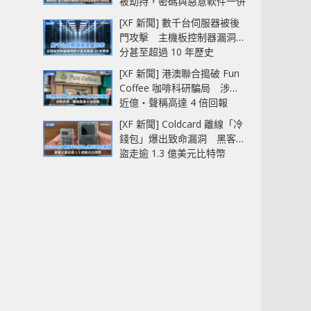
被劫持，密碼與惡意軟件一併
中招
[XF 新聞] 數千台伺服器被後
門攻擊 主機板控制器漏洞部
分甚至超過 10 年歷史
[XF 新聞] 港澳聯合搗破 Fun
Coffee 咖啡科研騙局 涉款
近億‧聲稱高達 4 倍回報
[XF 新聞] Coldcard 離線「冷
錢包」爆出致命漏洞 黑客已
盜走逾 1.3 億美元比特幣