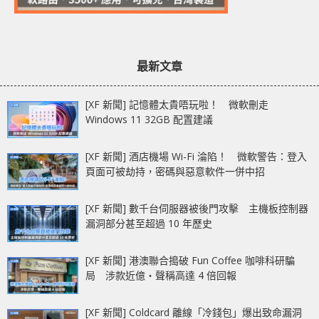
最新文章
[XF 新聞] 記憶體太貴唔玩啦！ 微軟刪走
Windows 11 32GB 配置建議
[XF 新聞] 酒店機場 Wi-Fi 淪陷！ 微軟警告：登入
頁面可被劫持，密碼與惡意軟件一併中招
[XF 新聞] 數千台伺服器被後門攻擊 主機板控制器
漏洞部分甚至超過 10 年歷史
[XF 新聞] 港澳聯合搗破 Fun Coffee 咖啡科研騙
局 涉款近億‧聲稱高達 4 倍回報
[XF 新聞] Coldcard 離線「冷錢包」爆出致命漏洞