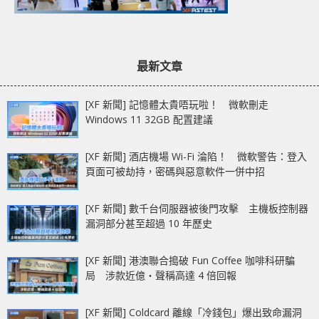
最新文章
[XF 新聞] 記憶體太貴唔玩啦！ 微軟刪走
Windows 11 32GB 配置建議
[XF 新聞] 酒店機場 Wi-Fi 淪陷！ 微軟警告：登入
頁面可被劫持，密碼與惡意軟件一併中招
[XF 新聞] 數千台伺服器被後門攻擊 主機板控制器
漏洞部分甚至超過 10 年歷史
[XF 新聞] 港澳聯合搗破 Fun Coffee 咖啡科研騙
局 涉款近億‧聲稱高達 4 倍回報
[XF 新聞] Coldcard 離線「冷錢包」爆出致命漏洞