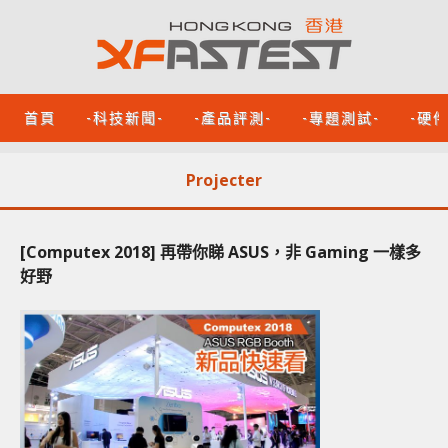
首頁
-科技新聞-
-產品評測-
-專題測試-
-硬
Projecter
[Computex 2018] 再帶你睇 ASUS，非 Gaming 一樣多
好野