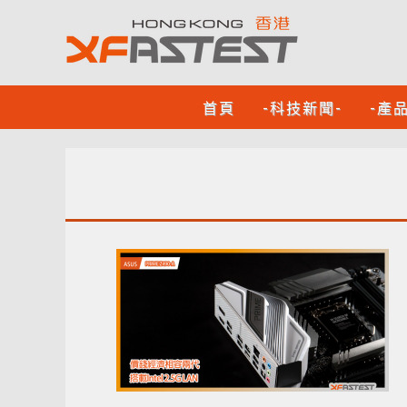
首頁
-科技新聞-
-產