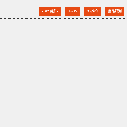
而且還內建Intel 2.5G LAN，規格符合追求實用的用家
-DIY 組件-
ASUS
XF推介
產品評測
們。 用料規格 - 12+2組Power Stages供電 相容兩代處
理器設計 PRIME Z490-A採用12+2組Power Stages供電
設計，當中使用了Digi+ VRM ASP19