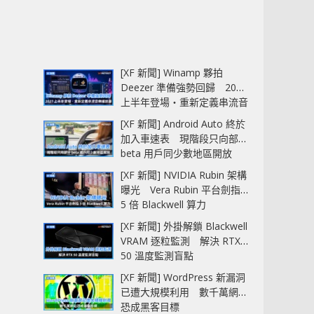
[XF 新聞] Winamp 夥拍
Deezer 準備強勢回歸 2027
上半年登場‧重新定義串流音
樂播放器
[XF 新聞] Android Auto 終於
加入車速表 現階段只向部分
beta 用戶同少數地區開放
[XF 新聞] NVIDIA Rubin 架構
曝光 Vera Rubin 平台劍指
5 倍 Blackwell 算力
[XF 新聞] 外掛解鎖 Blackwell
VRAM 逐粒監測 解決 RTX
50 溫度監測盲點
[XF 新聞] WordPress 新漏洞
已遭大規模利用 數千萬網站
恐成黑客目標