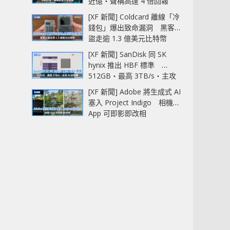
近億‧聲稱高達 4 倍回報
[XF 新聞] Coldcard 離線「冷
錢包」爆出致命漏洞 黑客已
盜走逾 1.3 億美元比特幣
[XF 新聞] SanDisk 同 SK
hynix 推出 HBF 標準
512GB‧最高 3TB/s‧主攻
AI 記憶體
[XF 新聞] Adobe 將生成式 AI
塞入 Project Indigo 相機
App 可即影即改相