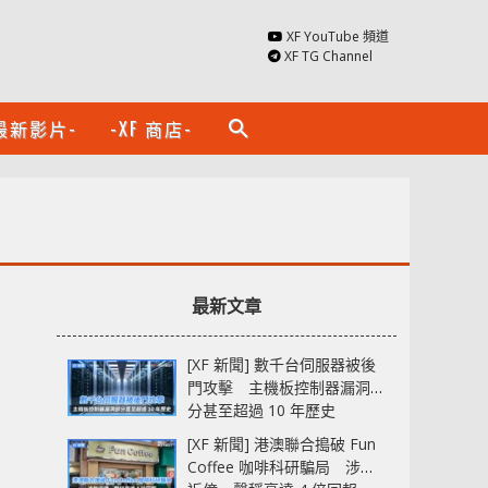
XF YouTube 頻道
XF TG Channel
最新影片-
-XF 商店-
search
最新文章
[XF 新聞] 數千台伺服器被後
門攻擊 主機板控制器漏洞部
分甚至超過 10 年歷史
[XF 新聞] 港澳聯合搗破 Fun
Coffee 咖啡科研騙局 涉款