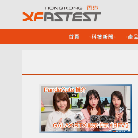
首頁
-科技新聞-
-產