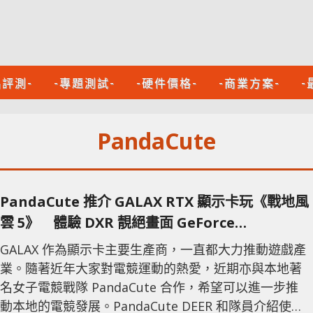
品評測-
-專題測試-
-硬件價格-
-商業方案-
-
PandaCute
PandaCute 推介 GALAX RTX 顯示卡玩《戰地風
雲 5》 體驗 DXR 靚絕畫面 GeForce
Experience 直播更容易
GALAX 作為顯示卡主要生產商，一直都大力推動遊戲產
業。隨著近年大家對電競運動的熱愛，近期亦與本地著
名女子電競戰隊 PandaCute 合作，希望可以進一步推
動本地的電競發展。PandaCute DEER 和隊員介紹使用