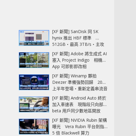
[XF 新聞] SanDisk 同 SK
hynix 推出 HBF 標準
512GB‧最高 3TB/s‧主攻
AI 記憶體
[XF 新聞] Adobe 將生成式 AI
塞入 Project Indigo 相機
App 可即影即改相
[XF 新聞] Winamp 夥拍
Deezer 準備強勢回歸 2027
上半年登場‧重新定義串流音
樂播放器
[XF 新聞] Android Auto 終於
加入車速表 現階段只向部分
beta 用戶同少數地區開放
[XF 新聞] NVIDIA Rubin 架構
曝光 Vera Rubin 平台劍指
5 倍 Blackwell 算力