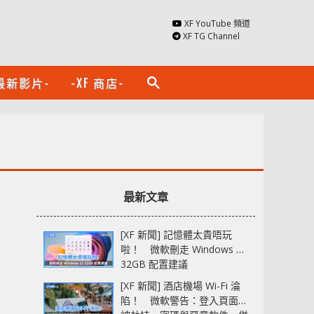
XF YouTube 頻道
XF TG Channel
最新影片-
-XF 商店-
search
最新文章
[XF 新聞] 記憶體太貴唔玩
啦！ 微軟刪走 Windows 11
32GB 配置建議
[XF 新聞] 酒店機場 Wi-Fi 淪
陷！ 微軟警告：登入頁面可