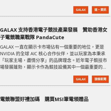
GALAX GeForce RTX™ 2080TI SG EDITION 遊戲顯示
GALAX
速。資訊
卡玩《戰地風雲 5》，借此表達出GALAX 專為遊戲玩家
匠心打造的旗艦級產品之各項特別優點 。如果你想要完
美享受在《戰地風雲 5》令人驚嘆的細節中，並且透過
GALAX 支持香港電子競技產業發展 贊助香港女
首度推出的 DXR 光線追蹤技術體驗未
子電競職業戰隊 PandaCute
GALAX 一直在顯示卡市場佔有一個重要的地位，更是
NVIDIA 的全球 AIC 核心合作伙伴，並以玩家為本秉承
「玩家主場，盡情分享」的品牌理念。近年電子競技市
場發展蓬勃，顯示卡作為競技設備其中一個最重要的元
素，GALAX 看準全球電競機遇投資在戰隊與及賽事之
GALAX
頭條新聞
上，更是中國電子競技職業戰隊 Team WE 的贊助商。
為了幫助香港業界有更多資源，GALAX 宣佈將成為香港
女子電競職業戰隊 PandaCute 的最新贊助商，為本港
電競聯盟好禮加碼 購買MSI筆電領贈品
的電競產業注入一股新動力。 事實上 GALAX 與 Pa