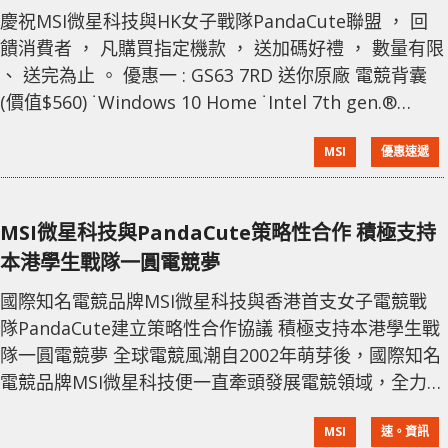
慶祝MSI微星科技與HK女子戰隊PandaCute聯盟 ， 回
饋消費者 ， 凡購買指定機款 ， 送加碼好禮 ， 數量有限
、 送完為止 。 優惠一 : GS63 7RD 送你原廠 電競背囊
(價值$560) ˙Windows 10 Home ˙Intel 7th gen.®
core™ i7 processor ˙NVIDIA GeForce® GTX 1050
MSI
優惠速遞
˙15.6吋Full HD (1920x1080),IPS等級防眩光霧面護眼螢
幕 ˙獨家Cooler Boost Trinity
MSI微星科技與PandaCute策略性合作 積極支持
本港學生戰隊一圓電競夢
國際知名電競品牌MSI微星科技與香港首支女子電競戰
隊PandaCute建立策略性合作協議 積極支持本港學生戰
隊一圓電競夢 全球電競風潮自2002年萌芽後，國際知名
電競品牌MSI微星科技便一直牽頭發展電競領域，全力
支持多支國際知名戰隊，例如連續三屆取得IEM 2018
MSI
速。資訊
CS：GO世界冠軍的Fnatic和奪得《爐石戰記》世界錦標