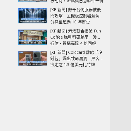
被劫持，密碼與惡意軟件一併
中招
[XF 新聞] 數千台伺服器被後
門攻擊 主機板控制器漏洞部
分甚至超過 10 年歷史
[XF 新聞] 港澳聯合搗破 Fun
Coffee 咖啡科研騙局 涉款
近億‧聲稱高達 4 倍回報
[XF 新聞] Coldcard 離線「冷
錢包」爆出致命漏洞 黑客已
盜走逾 1.3 億美元比特幣