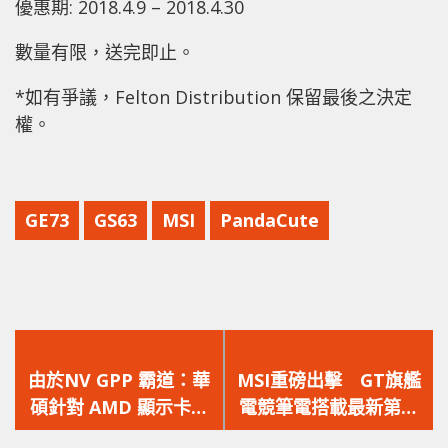
優惠期: 2018.4.9 – 2018.4.30
數量有限，送完即止。
*如有爭議，Felton Distribution 保留最後之決定
權。
GE73
GS63
MSI
PandaCute
上
下
一
一
由於NV GPP 霸道：華
MSI重磅出擊 GT旗艦
篇
篇
碩針對 AMD 顯示卡重
電競筆電搭載最新第八
文
文
啟 AREZ RADEON 系
代處理器