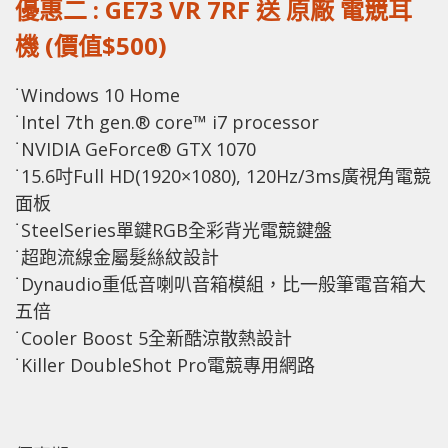
優惠二 : GE73 VR 7RF 送 原廠 電競耳
機 (價值$500)
˙Windows 10 Home
˙Intel 7th gen.® core™ i7 processor
˙NVIDIA GeForce® GTX 1070
˙15.6吋Full HD(1920×1080), 120Hz/3ms廣視角電競
面板
˙SteelSeries單鍵RGB全彩背光電競鍵盤
˙超跑流線金屬髮絲紋設計
˙Dynaudio重低音喇叭音箱模組，比一般筆電音箱大
五倍
˙Cooler Boost 5全新酷涼散熱設計
˙Killer DoubleShot Pro電競專用網路