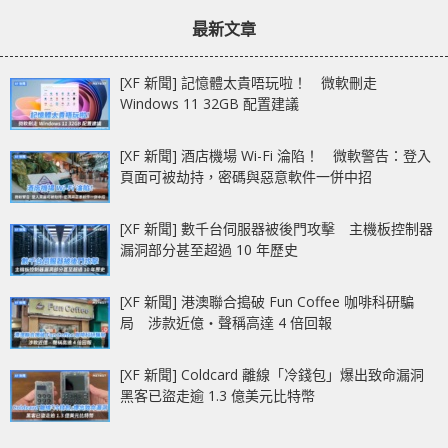
章：
章：
列
最新文章
[XF 新聞] 記憶體太貴唔玩啦！ 微軟刪走
Windows 11 32GB 配置建議
[XF 新聞] 酒店機場 Wi-Fi 淪陷！ 微軟警告：登入
頁面可被劫持，密碼與惡意軟件一併中招
[XF 新聞] 數千台伺服器被後門攻擊 主機板控制器
漏洞部分甚至超過 10 年歷史
[XF 新聞] 港澳聯合搗破 Fun Coffee 咖啡科研騙
局 涉款近億‧聲稱高達 4 倍回報
[XF 新聞] Coldcard 離線「冷錢包」爆出致命漏洞
黑客已盜走逾 1.3 億美元比特幣