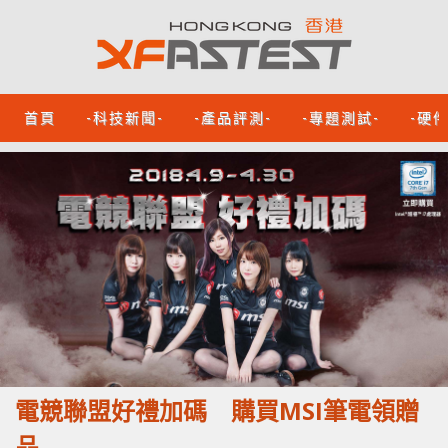
首頁
-科技新聞-
-產品評測-
-專題測試-
-硬
電競聯盟好禮加碼 購買MSI筆電領贈
品