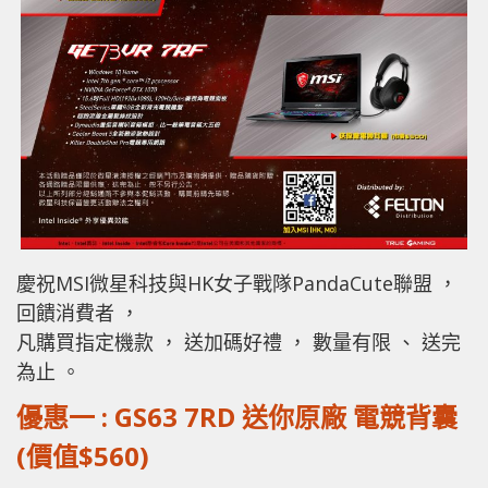
慶祝MSI微星科技與HK女子戰隊PandaCute聯盟 ，
回饋消費者 ，
凡購買指定機款 ， 送加碼好禮 ， 數量有限 、 送完
為止 。
優惠一 : GS63 7RD 送你原廠 電競背囊
(價值$560)