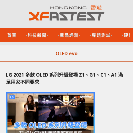
首頁
-科技新聞-
-產品評測-
-專題測試-
-硬
OLED evo
LG 2021 多款 OLED 系列升級登場 Z1、G1、C1、A1 滿
足用家不同要求