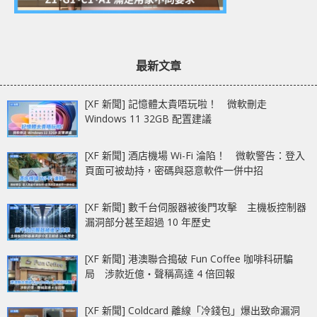
最新文章
[XF 新聞] 記憶體太貴唔玩啦！ 微軟刪走
Windows 11 32GB 配置建議
[XF 新聞] 酒店機場 Wi-Fi 淪陷！ 微軟警告：登入
頁面可被劫持，密碼與惡意軟件一併中招
[XF 新聞] 數千台伺服器被後門攻擊 主機板控制器
漏洞部分甚至超過 10 年歷史
[XF 新聞] 港澳聯合搗破 Fun Coffee 咖啡科研騙
局 涉款近億‧聲稱高達 4 倍回報
[XF 新聞] Coldcard 離線「冷錢包」爆出致命漏洞