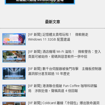
最新文章
[XF 新聞] 記憶體太貴唔玩啦！ 微軟刪走
Windows 11 32GB 配置建議
[XF 新聞] 酒店機場 Wi-Fi 淪陷！ 微軟警告：登入
頁面可被劫持，密碼與惡意軟件一併中招
[XF 新聞] 數千台伺服器被後門攻擊 主機板控制器
漏洞部分甚至超過 10 年歷史
[XF 新聞] 港澳聯合搗破 Fun Coffee 咖啡科研騙
局 涉款近億‧聲稱高達 4 倍回報
[XF 新聞] Coldcard 離線「冷錢包」爆出致命漏洞