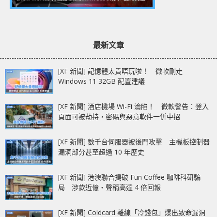
最新文章
[XF 新聞] 記憶體太貴唔玩啦！ 微軟刪走
Windows 11 32GB 配置建議
[XF 新聞] 酒店機場 Wi-Fi 淪陷！ 微軟警告：登入
頁面可被劫持，密碼與惡意軟件一併中招
[XF 新聞] 數千台伺服器被後門攻擊 主機板控制器
漏洞部分甚至超過 10 年歷史
[XF 新聞] 港澳聯合搗破 Fun Coffee 咖啡科研騙
局 涉款近億‧聲稱高達 4 倍回報
[XF 新聞] Coldcard 離線「冷錢包」爆出致命漏洞