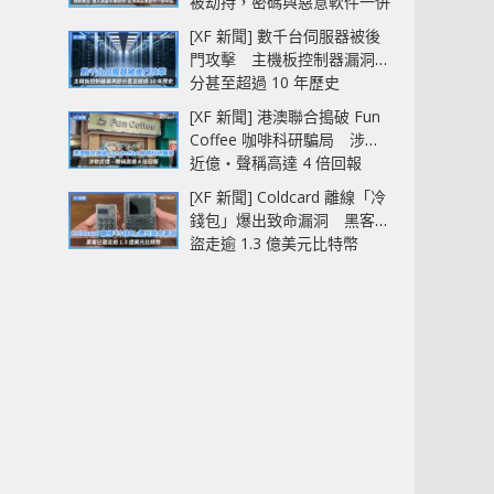
被劫持，密碼與惡意軟件一併
中招
[XF 新聞] 數千台伺服器被後
門攻擊 主機板控制器漏洞部
分甚至超過 10 年歷史
[XF 新聞] 港澳聯合搗破 Fun
Coffee 咖啡科研騙局 涉款
近億‧聲稱高達 4 倍回報
[XF 新聞] Coldcard 離線「冷
錢包」爆出致命漏洞 黑客已
盜走逾 1.3 億美元比特幣