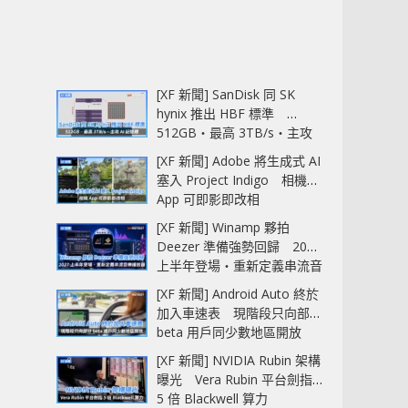
[XF 新聞] SanDisk 同 SK
hynix 推出 HBF 標準
512GB‧最高 3TB/s‧主攻
AI 記憶體
[XF 新聞] Adobe 將生成式 AI
塞入 Project Indigo 相機
App 可即影即改相
[XF 新聞] Winamp 夥拍
Deezer 準備強勢回歸 2027
上半年登場‧重新定義串流音
樂播放器
[XF 新聞] Android Auto 終於
加入車速表 現階段只向部分
beta 用戶同少數地區開放
[XF 新聞] NVIDIA Rubin 架構
曝光 Vera Rubin 平台劍指
5 倍 Blackwell 算力