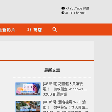
XF YouTube 頻道
XF TG Channel
最新影片-
-XF 商店-
search
最新文章
[XF 新聞] 記憶體太貴唔玩
啦！ 微軟刪走 Windows 11
32GB 配置建議
[XF 新聞] 酒店機場 Wi-Fi 淪
陷！ 微軟警告：登入頁面可