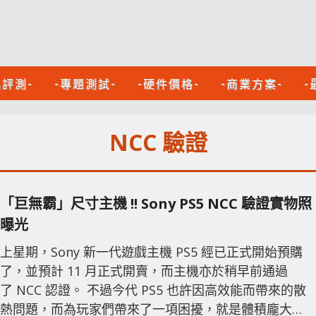
品評測-
-專題測試-
-硬件價格-
-商業方案-
-
NCC 驗證
「巨無霸」尺寸主機 !! Sony PS5 NCC 驗證實物照
曝光
上星期，Sony 新一代遊戲主機 PS5 經已正式開始預購
了，並預計 11 月正式開賣，而主機亦於稍早前通過
了 NCC 認證。 不過今代 PS5 也許因高效能而帶來的散
熱問題，而為玩家們帶來了一項困擾，就是體積龐大。