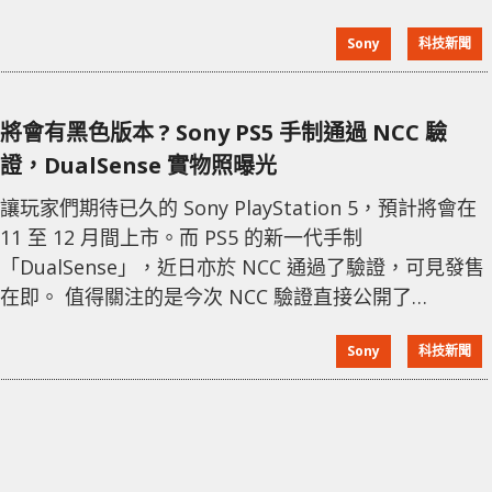
事實上 PS5 是歷來最大的遊戲主機，其尺寸為 390 mm
Sony
科技新聞
(寬) x 104 mm (高) x 260 mm (深)的體積。 ( PS4 為
295mm (寬) × 55mm (高) × 327mm(深) ) 從 NCC 的驗
證的照實機照可見，
將會有黑色版本 ? Sony PS5 手制通過 NCC 驗
證，DualSense 實物照曝光
讓玩家們期待已久的 Sony PlayStation 5，預計將會在
11 至 12 月間上市。而 PS5 的新一代手制
「DualSense」，近日亦於 NCC 通過了驗證，可見發售
在即。 值得關注的是今次 NCC 驗證直接公開了
DualSense 的真實外觀，可說是官方認證的實物照。在
Sony
科技新聞
NCC 照片中可見，除了早前公佈過的黑白配色設計外，
還將會提供黑色版 DualSense，有玩家猜測 PS5 的主機
也將會提供黑色的版本。同時在認證上可見 DualSense
將會隨送 USB