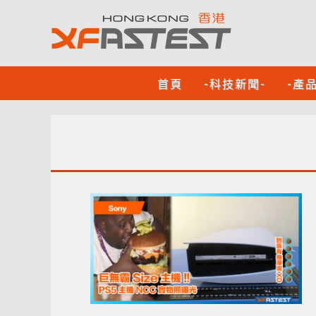
首頁
-科技新聞-
-產