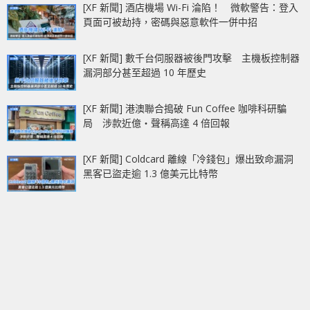
[XF 新聞] 酒店機場 Wi-Fi 淪陷！ 微軟警告：登入
頁面可被劫持，密碼與惡意軟件一併中招
[XF 新聞] 數千台伺服器被後門攻擊 主機板控制器
漏洞部分甚至超過 10 年歷史
[XF 新聞] 港澳聯合搗破 Fun Coffee 咖啡科研騙
局 涉款近億‧聲稱高達 4 倍回報
[XF 新聞] Coldcard 離線「冷錢包」爆出致命漏洞
黑客已盜走逾 1.3 億美元比特幣