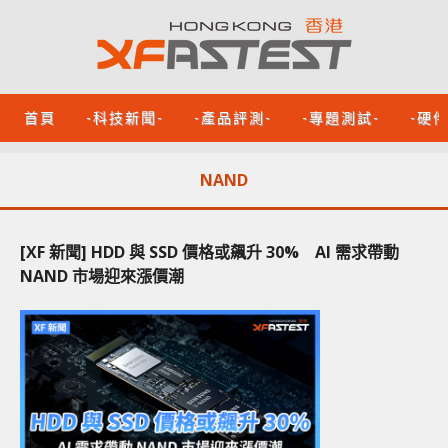
首頁
-科技新聞-
-產品評測-
-專題測試-
-硬
NAND
[XF 新聞] HDD 與 SSD 價格或飆升 30% AI 需求帶動
NAND 市場迎來漲價潮