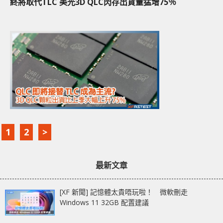
終將取代TLC 美光3D QLC閃存出貨量猛增75％
1
2
>
最新文章
[XF 新聞] 記憶體太貴唔玩啦！ 微軟刪走
Windows 11 32GB 配置建議