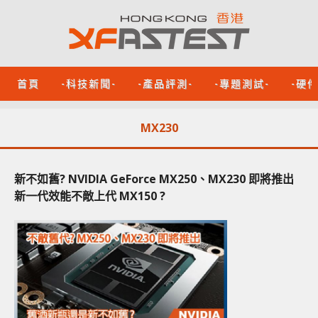
首頁
-科技新聞-
-產品評測-
-專題測試-
-硬
MX230
新不如舊? NVIDIA GeForce MX250、MX230 即將推出
新一代效能不敵上代 MX150 ?