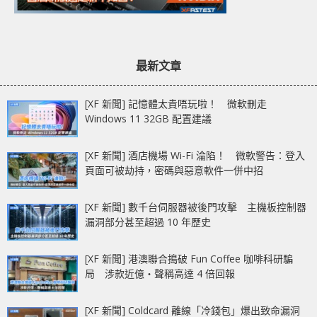
最新文章
[XF 新聞] 記憶體太貴唔玩啦！ 微軟刪走
Windows 11 32GB 配置建議
[XF 新聞] 酒店機場 Wi-Fi 淪陷！ 微軟警告：登入
頁面可被劫持，密碼與惡意軟件一併中招
[XF 新聞] 數千台伺服器被後門攻擊 主機板控制器
漏洞部分甚至超過 10 年歷史
[XF 新聞] 港澳聯合搗破 Fun Coffee 咖啡科研騙
局 涉款近億‧聲稱高達 4 倍回報
[XF 新聞] Coldcard 離線「冷錢包」爆出致命漏洞