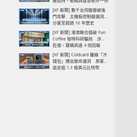
被劫持，密碼與惡意軟件一併
中招
[XF 新聞] 數千台伺服器被後
門攻擊 主機板控制器漏洞部
分甚至超過 10 年歷史
[XF 新聞] 港澳聯合搗破 Fun
Coffee 咖啡科研騙局 涉款
近億‧聲稱高達 4 倍回報
[XF 新聞] Coldcard 離線「冷
錢包」爆出致命漏洞 黑客已
盜走逾 1.3 億美元比特幣