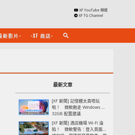
XF YouTube 頻道
XF TG Channel
最新影片-
-XF 商店-
search
最新文章
[XF 新聞] 記憶體太貴唔玩
啦！ 微軟刪走 Windows 11
32GB 配置建議
[XF 新聞] 酒店機場 Wi-Fi 淪
陷！ 微軟警告：登入頁面可