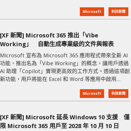
此次問題」，但尚未給出具體修復時間。 此次停機影響
Microsoft
科技新聞
範圍廣泛，包括 Microsoft 365、Xbox 和 Minecraft
等 Microsoft 的核心服務。此外，其他依賴 Azure 雲端
基礎設施的企業網站，如 Costco 和 Starbucks，也因
[XF 新聞] Microsoft 365 推出「Vibe
此無法正常訪
Working」 自動生成專業級的文件與報表
Microsoft 宣布為 Microsoft 365 應用程式帶來全新 AI
功能，推出名為「Vibe Working」的概念，讓用戶透過
AI 助理「Copilot」實現更高效的工作方式。透過這項創
新功能，用戶將能在 Excel 和 Word 等應用中啟用
「Agent Mode」，以簡單的啟動提示生成專業級的文
Microsoft
科技新聞
件與報表。 在 Excel 中「Vibe Working」讓用戶可以輕
鬆分析數據並生成洞察力豐富的文件，應用範圍包括貸
款計算、個人預算規劃，甚至是財務分析等。而在
[XF 新聞] Microsoft 延長 Windows 10 支援 僅
Word 中可
限 Microsoft 365 用戶至 2028 年 10 月 10 日