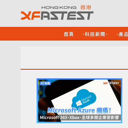
首頁
-科技新聞-
-產