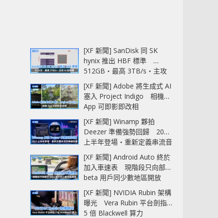
[XF 新聞] SanDisk 同 SK
hynix 推出 HBF 標準
512GB‧最高 3TB/s‧主攻
AI 記憶體
[XF 新聞] Adobe 將生成式 AI
塞入 Project Indigo 相機
App 可即影即改相
[XF 新聞] Winamp 夥拍
Deezer 準備強勢回歸 2027
上半年登場‧重新定義串流音
樂播放器
[XF 新聞] Android Auto 終於
加入車速表 現階段只向部分
beta 用戶同少數地區開放
[XF 新聞] NVIDIA Rubin 架構
曝光 Vera Rubin 平台劍指
5 倍 Blackwell 算力