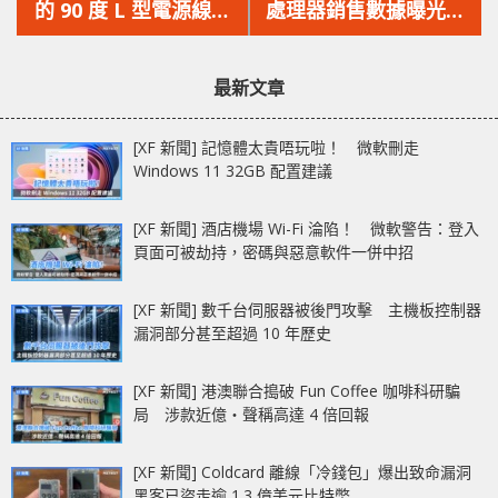
篇
篇
的 90 度 L 型電源線，
處理器銷售數據曝光，
文
文
解決 NVIDIA RTX
另外有傳銷情不理想已
章：
章：
4090 顯示卡
開始減產
最新文章
12VHPWR 電源接口問
題
[XF 新聞] 記憶體太貴唔玩啦！ 微軟刪走
Windows 11 32GB 配置建議
[XF 新聞] 酒店機場 Wi-Fi 淪陷！ 微軟警告：登入
頁面可被劫持，密碼與惡意軟件一併中招
[XF 新聞] 數千台伺服器被後門攻擊 主機板控制器
漏洞部分甚至超過 10 年歷史
[XF 新聞] 港澳聯合搗破 Fun Coffee 咖啡科研騙
局 涉款近億‧聲稱高達 4 倍回報
[XF 新聞] Coldcard 離線「冷錢包」爆出致命漏洞
黑客已盜走逾 1.3 億美元比特幣