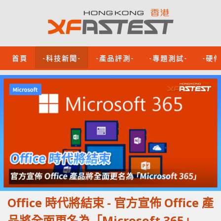
首頁
-科技新聞-
-產品評測-
-專題測試-
-硬
Office 時代將結束 - 官方宣佈 Office 產
品將全面更名為「Microsoft 365」