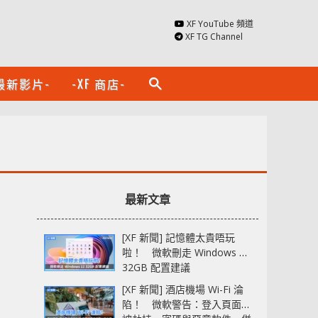
XF YouTube 頻道
XF TG Channel
最新影片-
-XF 商店-
search
最新文章
[XF 新聞] 記憶體太貴唔玩
啦！ 微軟刪走 Windows 11
32GB 配置建議
[XF 新聞] 酒店機場 Wi-Fi 淪
陷！ 微軟警告：登入頁面可