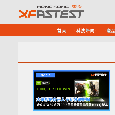
首頁
-科技新聞-
-產