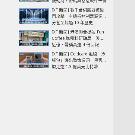
被劫持，密碼與惡意軟件一併
中招
[XF 新聞] 數千台伺服器被後
門攻擊 主機板控制器漏洞部
分甚至超過 10 年歷史
[XF 新聞] 港澳聯合搗破 Fun
Coffee 咖啡科研騙局 涉款
近億‧聲稱高達 4 倍回報
[XF 新聞] Coldcard 離線「冷
錢包」爆出致命漏洞 黑客已
盜走逾 1.3 億美元比特幣