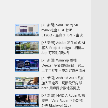
[XF 新聞] SanDisk 同 SK
hynix 推出 HBF 標準
512GB‧最高 3TB/s‧主攻
AI 記憶體
[XF 新聞] Adobe 將生成式 AI
塞入 Project Indigo 相機
App 可即影即改相
[XF 新聞] Winamp 夥拍
Deezer 準備強勢回歸 2027
上半年登場‧重新定義串流音
樂播放器
[XF 新聞] Android Auto 終於
加入車速表 現階段只向部分
beta 用戶同少數地區開放
[XF 新聞] NVIDIA Rubin 架構
曝光 Vera Rubin 平台劍指
5 倍 Blackwell 算力