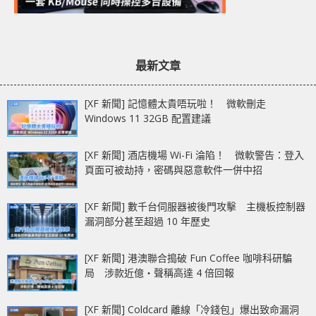
最新文章
[XF 新聞] 記憶體太貴唔玩啦！ 微軟刪走
Windows 11 32GB 配置建議
[XF 新聞] 酒店機場 Wi-Fi 淪陷！ 微軟警告：登入
頁面可被劫持，密碼與惡意軟件一併中招
[XF 新聞] 數千台伺服器被後門攻擊 主機板控制器
漏洞部分甚至超過 10 年歷史
[XF 新聞] 港澳聯合搗破 Fun Coffee 咖啡科研騙
局 涉款近億‧聲稱高達 4 倍回報
[XF 新聞] Coldcard 離線「冷錢包」爆出致命漏洞