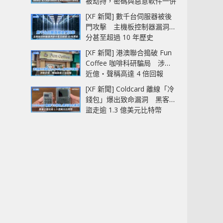
被劫持，密碼與惡意軟件一併
中招
[XF 新聞] 數千台伺服器被後
門攻擊 主機板控制器漏洞部
分甚至超過 10 年歷史
[XF 新聞] 港澳聯合搗破 Fun
Coffee 咖啡科研騙局 涉款
近億‧聲稱高達 4 倍回報
[XF 新聞] Coldcard 離線「冷
錢包」爆出致命漏洞 黑客已
盜走逾 1.3 億美元比特幣