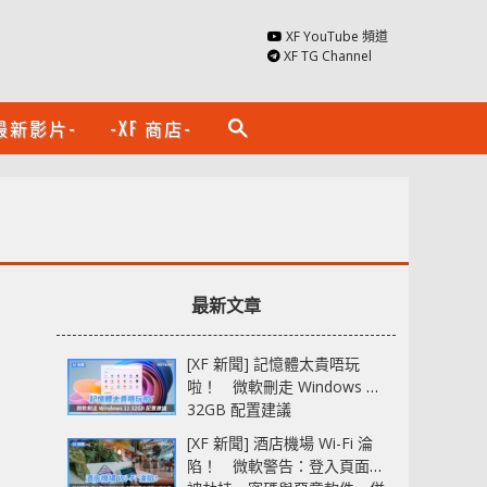
XF YouTube 頻道
XF TG Channel
最新影片-
-XF 商店-
search
最新文章
[XF 新聞] 記憶體太貴唔玩
啦！ 微軟刪走 Windows 11
32GB 配置建議
[XF 新聞] 酒店機場 Wi-Fi 淪
陷！ 微軟警告：登入頁面可