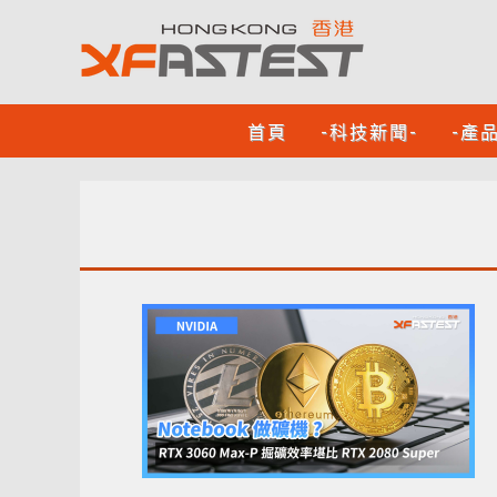
首頁
-科技新聞-
-產