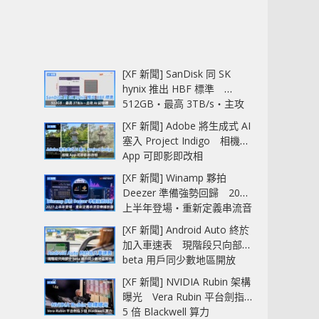
[XF 新聞] SanDisk 同 SK
hynix 推出 HBF 標準
512GB‧最高 3TB/s‧主攻
AI 記憶體
[XF 新聞] Adobe 將生成式 AI
塞入 Project Indigo 相機
App 可即影即改相
[XF 新聞] Winamp 夥拍
Deezer 準備強勢回歸 2027
上半年登場‧重新定義串流音
樂播放器
[XF 新聞] Android Auto 終於
加入車速表 現階段只向部分
beta 用戶同少數地區開放
[XF 新聞] NVIDIA Rubin 架構
曝光 Vera Rubin 平台劍指
5 倍 Blackwell 算力