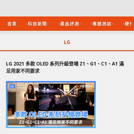
首頁
-科技新聞-
-產品評測-
-專題測試-
-硬
LG
LG 2021 多款 OLED 系列升級登場 Z1、G1、C1、A1 滿
足用家不同要求