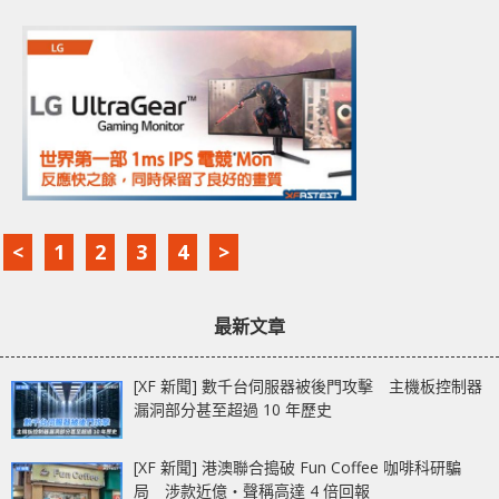
<
1
2
3
4
>
最新文章
[XF 新聞] 數千台伺服器被後門攻擊 主機板控制器
漏洞部分甚至超過 10 年歷史
[XF 新聞] 港澳聯合搗破 Fun Coffee 咖啡科研騙
局 涉款近億‧聲稱高達 4 倍回報