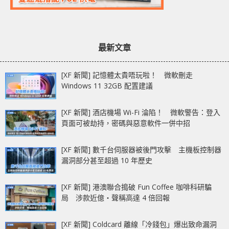
最新文章
[XF 新聞] 記憶體太貴唔玩啦！ 微軟刪走
Windows 11 32GB 配置建議
[XF 新聞] 酒店機場 Wi-Fi 淪陷！ 微軟警告：登入
頁面可被劫持，密碼與惡意軟件一併中招
[XF 新聞] 數千台伺服器被後門攻擊 主機板控制器
漏洞部分甚至超過 10 年歷史
[XF 新聞] 港澳聯合搗破 Fun Coffee 咖啡科研騙
局 涉款近億‧聲稱高達 4 倍回報
[XF 新聞] Coldcard 離線「冷錢包」爆出致命漏洞