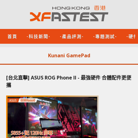
首頁
-科技新聞-
-產品評測-
-專題測試-
-硬
Kunani GamePad
[台北直擊] ASUS ROG Phone II - 最強硬件 合體配件更便
攜