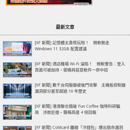
最新文章
[XF 新聞] 記憶體太貴唔玩啦！ 微軟刪走
Windows 11 32GB 配置建議
[XF 新聞] 酒店機場 Wi-Fi 淪陷！ 微軟警告：登入
頁面可被劫持，密碼與惡意軟件一併中招
[XF 新聞] 數千台伺服器被後門攻擊 主機板控制器
漏洞部分甚至超過 10 年歷史
[XF 新聞] 港澳聯合搗破 Fun Coffee 咖啡科研騙
局 涉款近億‧聲稱高達 4 倍回報
[XF 新聞] Coldcard 離線「冷錢包」爆出致命漏洞