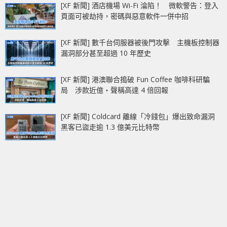
[XF 新聞] 酒店機場 Wi-Fi 淪陷！ 微軟警告：登入
頁面可被劫持，密碼與惡意軟件一併中招
[XF 新聞] 數千台伺服器被後門攻擊 主機板控制器
漏洞部分甚至超過 10 年歷史
[XF 新聞] 港澳聯合搗破 Fun Coffee 咖啡科研騙
局 涉款近億‧聲稱高達 4 倍回報
[XF 新聞] Coldcard 離線「冷錢包」爆出致命漏洞
黑客已盜走逾 1.3 億美元比特幣