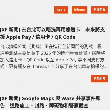
包括改用 LTPS OLED 屏幕，並新增 USB-C 接口和
Apple
iPhone
科技新聞
Face ID 等功能。此外，Apple 將主要依賴中國 OLED
生產商 BOE 提供低成本模型的顯示屏，這是 BOE 在競
標中擊敗了 Samsung 獲得的訂單。隨著
[XF 新聞] 去台北可以唔洗再用悠遊卡 未來將支
援 Apple Pay / 信用卡 / QR Code
台北捷運公司（北捷）正在進行全新閘門的測試工程，
這項測試主要是為了 2025 年的閘門重置計畫，屆時將
加入信用卡、QR Code 以至 Apple Pay 等不同支付方
式。更有網友在 Threads 上分享了在台北車站拍攝的測
試現場照片，並表示對於這項久違的更新感到興奮。 北
科技新聞
捷官方對此確認，目前測試工作正在按計畫進行，預計
於 2025 年底前完成新閘門的配置。新系統將支援包括
信用卡和 QR Code 乘車碼在內的多元支付選項，旨在提
[XF 新聞] Google Maps 與 Waze 共享事件報
升乘客的便利性。此外，悠遊卡公司與 Apple 自 201
告 道路施工、封路、障礙物和警察截查