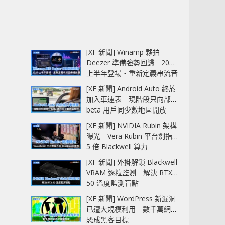
[XF 新聞] Winamp 夥拍
Deezer 準備強勢回歸 2027
上半年登場‧重新定義串流音
樂播放器
[XF 新聞] Android Auto 終於
加入車速表 現階段只向部分
beta 用戶同少數地區開放
[XF 新聞] NVIDIA Rubin 架構
曝光 Vera Rubin 平台劍指
5 倍 Blackwell 算力
[XF 新聞] 外掛解鎖 Blackwell
VRAM 逐粒監測 解決 RTX
50 溫度監測盲點
[XF 新聞] WordPress 新漏洞
已遭大規模利用 數千萬網站
恐成黑客目標