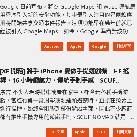
Google 日前宣布，將為 Google Maps 和 Waze 導航應
用程序引入新的安全功能，其中最引人注目的是兩款應
用將開始共享交通事件報告。這項功能早在幾年前就已
經被引入 Google Maps，如今，Google 準備對該功能
進行大幅升級。 Google 在其官方博客中表示，Google
Android
Apple
Google
科技新聞
Maps 將報告交通事件如施工、封路、障礙物和警察截
查等，在熒幕上顯示更大的報告圖標，讓駕駛者在行駛
中能夠輕鬆點擊。此外，其他駕駛者可以通過點擊熒幕
[XF 開箱] 將手 iPhone 變做手提遊戲機 HF 搖
上的圖標來確認事件。更重要的是，這些事件報告將
桿‧16 小時續航力‧傳統手制手感 SCUF
NOMAD
序言 不少人現時搭車或者在家中，都會玩各種手機遊
戲，當進行第一身射擊或競速類遊戲時，直接在熒幕上
進行操控，始終會阻礙到部份遊戲畫面，因此不少廠商
都有推出手機專用的遊戲手制。SCUF NOMAD 就是一
款專為 iPhone 而設計的產品，配備豐富的按鍵數量以
- XF文章
Apple
SCUF
封面文章
滿足不同遊戲的需要。 兼容 iPhone 8 或以上 SCUF