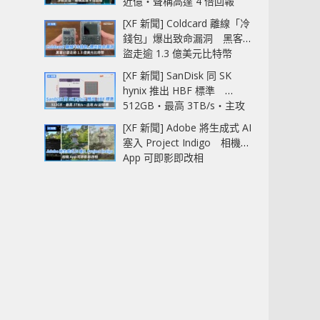
近億‧聲稱高達 4 倍回報
[XF 新聞] Coldcard 離線「冷
錢包」爆出致命漏洞 黑客已
盜走逾 1.3 億美元比特幣
[XF 新聞] SanDisk 同 SK
hynix 推出 HBF 標準
512GB‧最高 3TB/s‧主攻
AI 記憶體
[XF 新聞] Adobe 將生成式 AI
塞入 Project Indigo 相機
App 可即影即改相