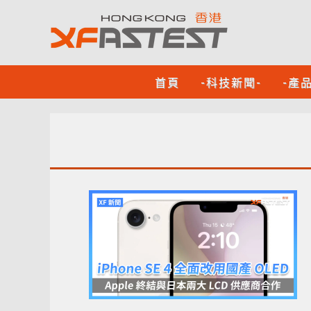
首頁
-科技新聞-
-產