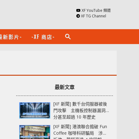
XF YouTube 頻道
XF TG Channel
最新影片-
-XF 商店-
search
最新文章
[XF 新聞] 數千台伺服器被後
門攻擊 主機板控制器漏洞部
分甚至超過 10 年歷史
[XF 新聞] 港澳聯合搗破 Fun
Coffee 咖啡科研騙局 涉款