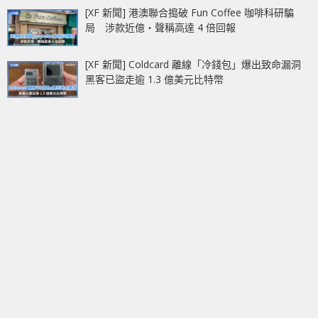
[XF 新聞] 港澳聯合搗破 Fun Coffee 咖啡科研騙
局 涉款近億‧聲稱高達 4 倍回報
[XF 新聞] Coldcard 離線「冷錢包」爆出致命漏洞
黑客已盜走逾 1.3 億美元比特幣