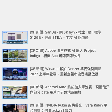
[XF 新聞] SanDisk 同 SK hynix 推出 HBF 標準
512GB‧最高 3TB/s‧主攻 AI 記憶體
[XF 新聞] Adobe 將生成式 AI 塞入 Project
Indigo 相機 App 可即影即改相
[XF 新聞] Winamp 夥拍 Deezer 準備強勢回歸
2027 上半年登場‧重新定義串流音樂播放器
[XF 新聞] Android Auto 終於加入車速表 現階段只
向部分 beta 用戶同少數地區開放
[XF 新聞] NVIDIA Rubin 架構曝光 Vera Rubin 平
台劍指 5 倍 Blackwell 算力