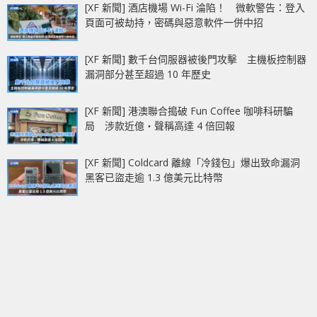
[XF 新聞] 酒店機場 Wi-Fi 淪陷！ 微軟警告：登入
頁面可被劫持，密碼與惡意軟件一併中招
[XF 新聞] 數千台伺服器被後門攻擊 主機板控制器
漏洞部分甚至超過 10 年歷史
[XF 新聞] 港澳聯合搗破 Fun Coffee 咖啡科研騙
局 涉款近億‧聲稱高達 4 倍回報
[XF 新聞] Coldcard 離線「冷錢包」爆出致命漏洞
黑客已盜走逾 1.3 億美元比特幣