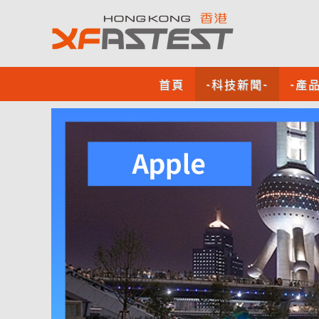
首頁
-科技新聞-
-產