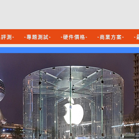
品評測-
-專題測試-
-硬件價格-
-商業方案-
-