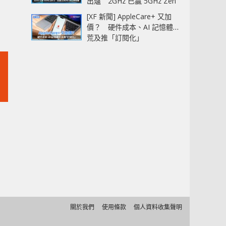
出爐 2GHz 已贏 5GHz Zen
5‧全速 5.4GHz 更拉開距離
[XF 新聞] AppleCare+ 又加
價？ 硬件成本、AI 記憶體
荒及推「訂閱化」
關於我們
使用條款
個人資料收集聲明