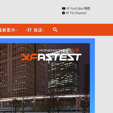
XF YouTube 頻道
XF TG Channel
最新影片-
-XF 商店-
search