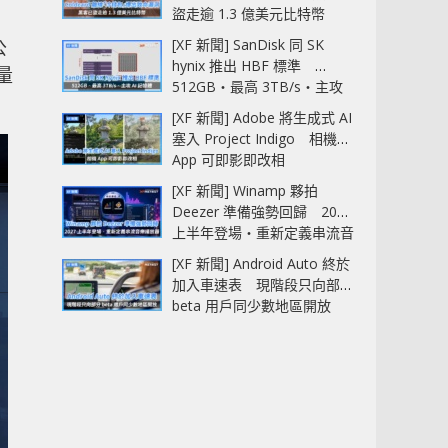
盜走逾 1.3 億美元比特幣
[XF 新聞] SanDisk 同 SK
公
hynix 推出 HBF 標準
銷量
512GB‧最高 3TB/s‧主攻
AI 記憶體
[XF 新聞] Adobe 將生成式 AI
塞入 Project Indigo 相機
App 可即影即改相
[XF 新聞] Winamp 夥拍
Deezer 準備強勢回歸 2027
上半年登場‧重新定義串流音
樂播放器
[XF 新聞] Android Auto 終於
加入車速表 現階段只向部分
beta 用戶同少數地區開放