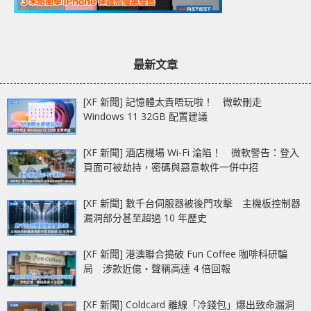
最新文章
[XF 新聞] 記憶體太貴唔玩啦！ 微軟刪走
Windows 11 32GB 配置建議
[XF 新聞] 酒店機場 Wi-Fi 淪陷！ 微軟警告：登入
頁面可被劫持，密碼與惡意軟件一併中招
[XF 新聞] 數千台伺服器被後門攻擊 主機板控制器
漏洞部分甚至超過 10 年歷史
[XF 新聞] 港澳聯合搗破 Fun Coffee 咖啡科研騙
局 涉款近億‧聲稱高達 4 倍回報
[XF 新聞] Coldcard 離線「冷錢包」爆出致命漏洞