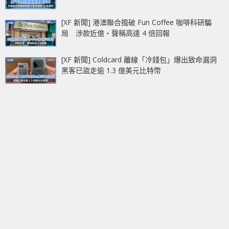
[XF 新聞] 港澳聯合搗破 Fun Coffee 咖啡科研騙
局 涉款近億‧聲稱高達 4 倍回報
[XF 新聞] Coldcard 離線「冷錢包」爆出致命漏洞
黑客已盜走逾 1.3 億美元比特幣