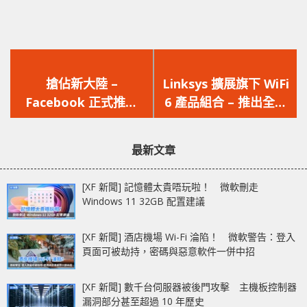
上
下
一
一
搶佔新大陸 –
Linksys 擴展旗下 WiFi
篇
篇
Facebook 正式推出
6 產品組合 – 推出全新
文
文
Instagram Reels 與
MR9600 雙頻 Mesh 路
章：
章：
Tiktok 競爭
由器及 MX4050 Velop
最新文章
三頻Mesh 路由器
[XF 新聞] 記憶體太貴唔玩啦！ 微軟刪走
Windows 11 32GB 配置建議
[XF 新聞] 酒店機場 Wi-Fi 淪陷！ 微軟警告：登入
頁面可被劫持，密碼與惡意軟件一併中招
[XF 新聞] 數千台伺服器被後門攻擊 主機板控制器
漏洞部分甚至超過 10 年歷史