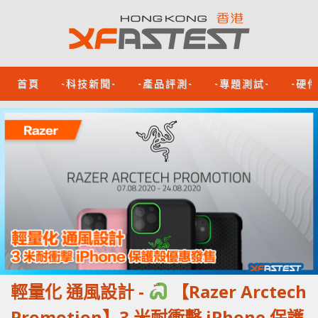
首頁
-科技新聞-
-產品評測-
-專題測試-
-硬
輕量化 通風設計 -
【Razer Arctech
Promotion】3 米耐衝擊 iPhone 保護