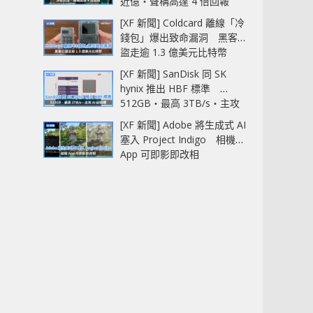
近億‧聲稱高達 4 倍回報
[XF 新聞] Coldcard 離線「冷
錢包」爆出致命漏洞 黑客已
盜走逾 1.3 億美元比特幣
[XF 新聞] SanDisk 同 SK
hynix 推出 HBF 標準
512GB‧最高 3TB/s‧主攻
AI 記憶體
[XF 新聞] Adobe 將生成式 AI
塞入 Project Indigo 相機
App 可即影即改相