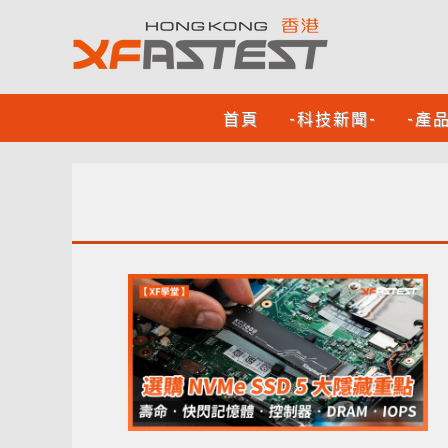
首頁
-科技新聞-
-產