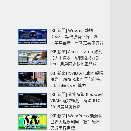
[XF 新聞] Winamp 夥拍
Deezer 準備強勢回歸 2027
上半年登場‧重新定義串流音
樂播放器
[XF 新聞] Android Auto 終於
加入車速表 現階段只向部分
beta 用戶同少數地區開放
[XF 新聞] NVIDIA Rubin 架構
曝光 Vera Rubin 平台劍指
5 倍 Blackwell 算力
[XF 新聞] 外掛解鎖 Blackwell
VRAM 逐粒監測 解決 RTX
50 溫度監測盲點
[XF 新聞] WordPress 新漏洞
已遭大規模利用 數千萬網站
恐成黑客目標