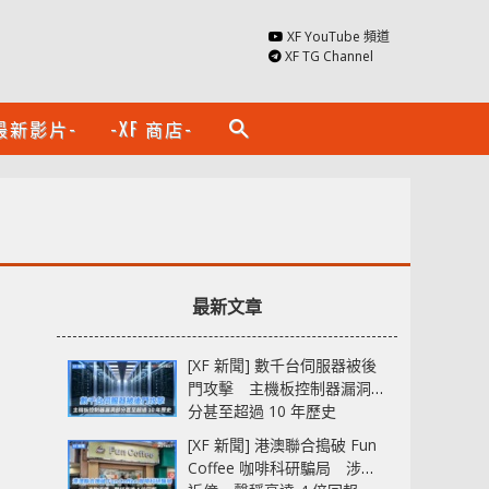
XF YouTube 頻道
XF TG Channel
最新影片-
-XF 商店-
search
最新文章
[XF 新聞] 數千台伺服器被後
門攻擊 主機板控制器漏洞部
分甚至超過 10 年歷史
[XF 新聞] 港澳聯合搗破 Fun
Coffee 咖啡科研騙局 涉款