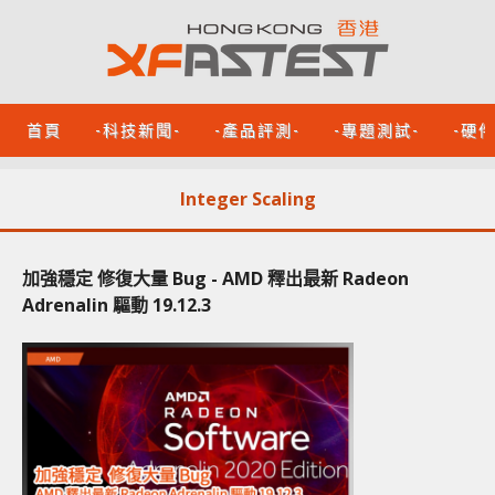
首頁
-科技新聞-
-產品評測-
-專題測試-
-硬
Integer Scaling
加強穩定 修復大量 Bug - AMD 釋出最新 Radeon
Adrenalin 驅動 19.12.3