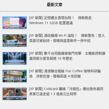
最新文章
[XF 新聞] 記憶體太貴唔玩啦！ 微軟刪走
Windows 11 32GB 配置建議
[XF 新聞] 酒店機場 Wi-Fi 淪陷！ 微軟警告：登入
頁面可被劫持，密碼與惡意軟件一併中招
[XF 新聞] 數千台伺服器被後門攻擊 主機板控制器
漏洞部分甚至超過 10 年歷史
[XF 新聞] 港澳聯合搗破 Fun Coffee 咖啡科研騙
局 涉款近億‧聲稱高達 4 倍回報
[XF 新聞] Coldcard 離線「冷錢包」爆出致命漏洞
黑客已盜走逾 1.3 億美元比特幣