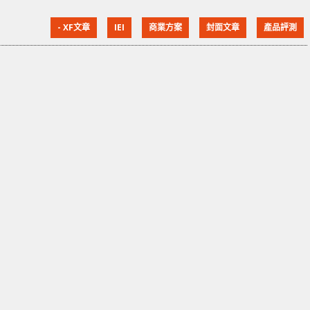
功能。因此，對於中小企或專業用家，他們或者會利用
- XF文章
IEI
商業方案
封面文章
產品評測
一般電腦，配合軟件來自行製作一套合適自己需要的路
由器，又或者重新刷入第三方路由器作業系統例如
OpenWRT，以增加原有路由器沒有提供的功能。今次
就為大家介紹兩款由台灣製造並預載 OpenWRT 系統的
產品 IEI PUZZLE-M901/902，大家或者