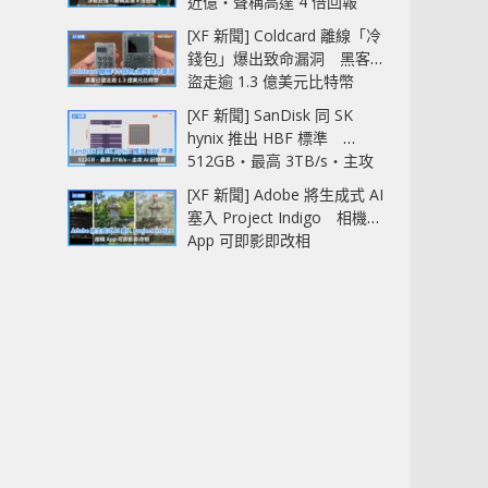
近億‧聲稱高達 4 倍回報
[XF 新聞] Coldcard 離線「冷
錢包」爆出致命漏洞 黑客已
盜走逾 1.3 億美元比特幣
[XF 新聞] SanDisk 同 SK
hynix 推出 HBF 標準
512GB‧最高 3TB/s‧主攻
AI 記憶體
[XF 新聞] Adobe 將生成式 AI
塞入 Project Indigo 相機
App 可即影即改相