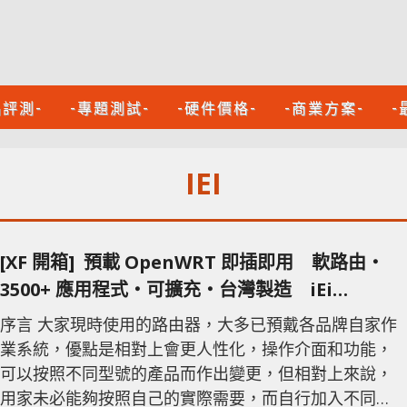
品評測-
-專題測試-
-硬件價格-
-商業方案-
-
IEI
[XF 開箱] 預載 OpenWRT 即插即用 軟路由‧
3500+ 應用程式‧可擴充‧台灣製造 iEi
PUZZLE-M901/902
序言 大家現時使用的路由器，大多已預戴各品牌自家作
業系統，優點是相對上會更人性化，操作介面和功能，
可以按照不同型號的產品而作出變更，但相對上來說，
用家未必能夠按照自己的實際需要，而自行加入不同的