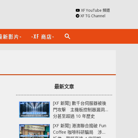
XF YouTube 頻道
XF TG Channel
最新影片-
-XF 商店-
search
最新文章
[XF 新聞] 數千台伺服器被後
門攻擊 主機板控制器漏洞部
分甚至超過 10 年歷史
[XF 新聞] 港澳聯合搗破 Fun
Coffee 咖啡科研騙局 涉款