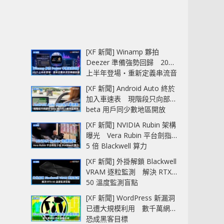
[XF 新聞] Winamp 夥拍
Deezer 準備強勢回歸 2027
上半年登場‧重新定義串流音
樂播放器
[XF 新聞] Android Auto 終於
加入車速表 現階段只向部分
beta 用戶同少數地區開放
[XF 新聞] NVIDIA Rubin 架構
曝光 Vera Rubin 平台劍指
5 倍 Blackwell 算力
[XF 新聞] 外掛解鎖 Blackwell
VRAM 逐粒監測 解決 RTX
50 溫度監測盲點
[XF 新聞] WordPress 新漏洞
已遭大規模利用 數千萬網站
恐成黑客目標