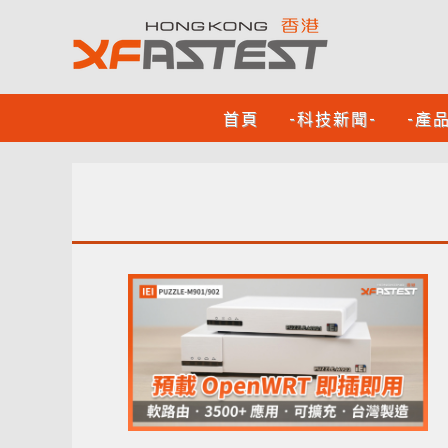
首頁
-科技新聞-
-產