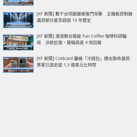
[XF 新聞] 數千台伺服器被後門攻擊 主機板控制器
漏洞部分甚至超過 10 年歷史
[XF 新聞] 港澳聯合搗破 Fun Coffee 咖啡科研騙
局 涉款近億‧聲稱高達 4 倍回報
[XF 新聞] Coldcard 離線「冷錢包」爆出致命漏洞
黑客已盜走逾 1.3 億美元比特幣