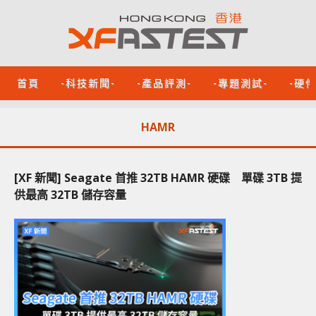
首頁
-科技新聞-
-產品評測-
-專題測試-
-硬
HAMR
[XF 新聞] Seagate 首推 32TB HAMR 硬碟 單碟 3TB 提
供最高 32TB 儲存容量