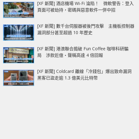
[XF 新聞] 酒店機場 Wi-Fi 淪陷！ 微軟警告：登入
頁面可被劫持，密碼與惡意軟件一併中招
[XF 新聞] 數千台伺服器被後門攻擊 主機板控制器
漏洞部分甚至超過 10 年歷史
[XF 新聞] 港澳聯合搗破 Fun Coffee 咖啡科研騙
局 涉款近億‧聲稱高達 4 倍回報
[XF 新聞] Coldcard 離線「冷錢包」爆出致命漏洞
黑客已盜走逾 1.3 億美元比特幣