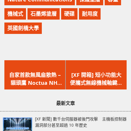
機械式
石墨烯塗層
硬碟
耐用度
英國劍橋大學
上
下
一
一
自家首款無風扇散熱 –
[XF 開箱] 短小功能大
篇
篇
貓頭鷹 Noctua NH-
便攜式無線機械軸鍵盤
文
文
P1 被動式散熱器現身
Razer BlackWidow
章：
章：
Newegg
V3 Mini HyperSpeed
最新文章
[XF 新聞] 數千台伺服器被後門攻擊 主機板控制器
漏洞部分甚至超過 10 年歷史