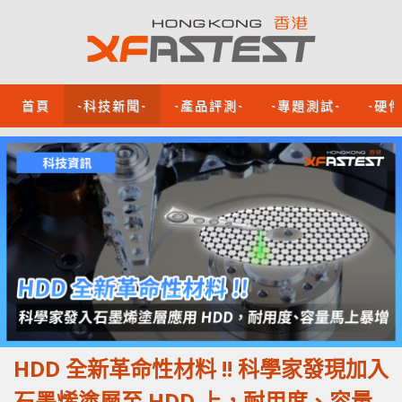
首頁
-科技新聞-
-產品評測-
-專題測試-
-硬
HDD 全新革命性材料 !! 科學家發現加入
石墨烯塗層至 HDD 上，耐用度、容量